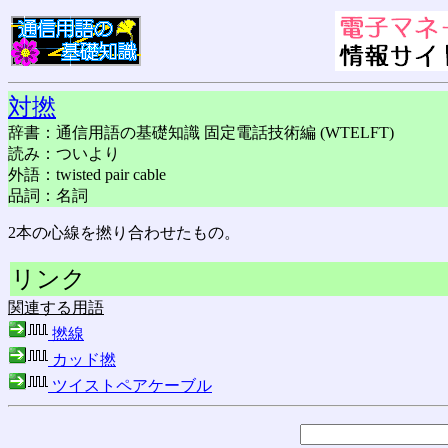
対撚
辞書：通信用語の基礎知識 固定電話技術編 (WTELFT)
読み：ついより
外語：twisted pair cable
品詞：名詞
2本の心線を撚り合わせたもの。
リンク
関連する用語
撚線
カッド撚
ツイストペアケーブル