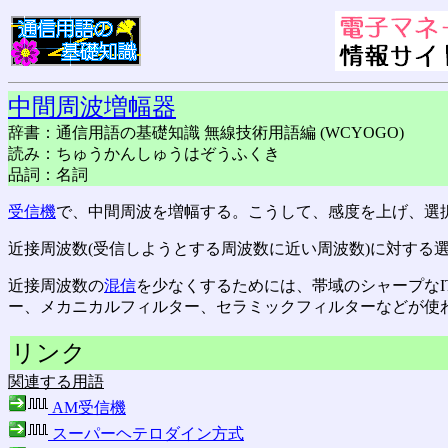
中間周波増幅器
辞書：通信用語の基礎知識 無線技術用語編 (WCYOGO)
読み：ちゅうかんしゅうはぞうふくき
品詞：名詞
受信機
で、中間周波を増幅する。こうして、感度を上げ、選
近接周波数(受信しようとする周波数に近い周波数)に対する
近接周波数の
混信
を少なくするためには、帯域のシャープなI
ー、メカニカルフィルター、セラミックフィルターなどが使
リンク
関連する用語
AM受信機
スーパーヘテロダイン方式