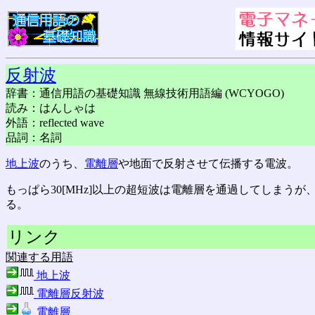
反射波
辞書：通信用語の基礎知識 無線技術用語編 (WCYOGO)
読み：はんしゃは
外語：reflected wave
品詞：名詞
地上波
のうち、
電離層
や地面で反射させて伝播する電波。
もっぱら30[MHz]以上の超短波は電離層を通過してしまう
る。
リンク
関連する用語
地上波
電離層反射波
電離層