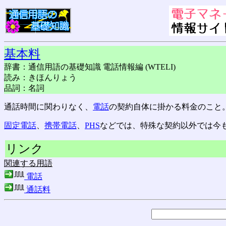
基本料
辞書：通信用語の基礎知識 電話情報編 (WTELI)
読み：きほんりょう
品詞：名詞
通話時間に関わりなく、
電話
の契約自体に掛かる料金のこと
固定電話
、
携帯電話
、
PHS
などでは、特殊な契約以外では今
リンク
関連する用語
電話
通話料