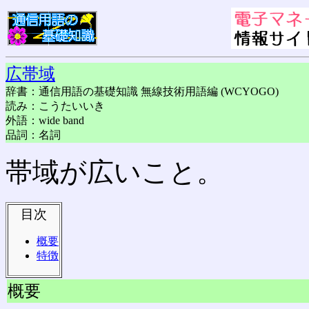
広帯域
辞書：通信用語の基礎知識 無線技術用語編 (WCYOGO)
読み：こうたいいき
外語：wide band
品詞：名詞
帯域が広いこと。
目次
概要
特徴
概要