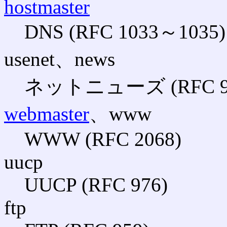
hostmaster
DNS (RFC 1033～1035)
usenet、news
ネットニューズ (RFC 9
webmaster
、www
WWW (RFC 2068)
uucp
UUCP (RFC 976)
ftp