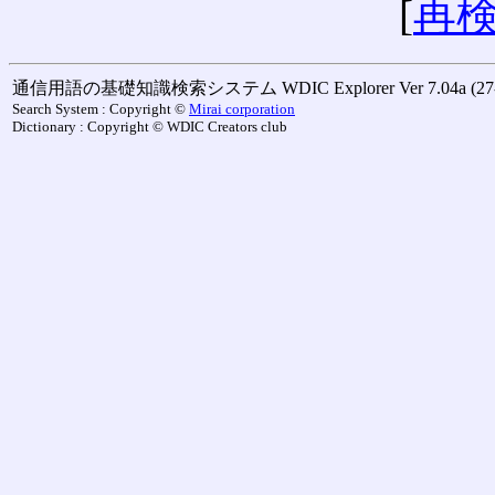
[
再
通信用語の基礎知識検索システム WDIC Explorer Ver 7.04a (27-M
Search System : Copyright ©
Mirai corporation
Dictionary : Copyright © WDIC Creators club