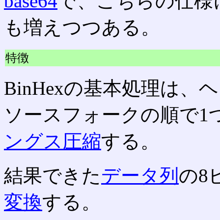
base64
で、こちらの仕様に対
も増えつつある。
特徴
BinHexの基本処理は
ソースフォークの順で1
ングス圧縮
する。
結果できた
データ列
の8
変換
する。