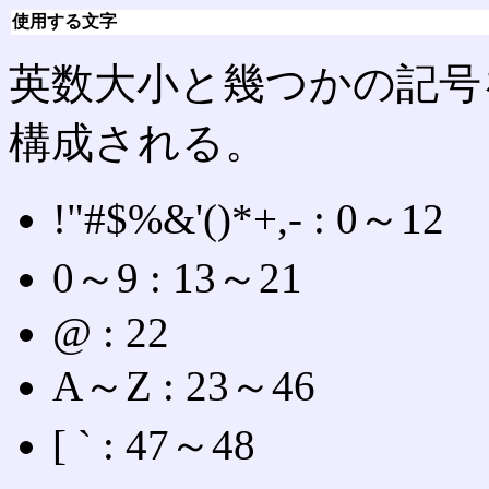
使用する文字
英数大小と幾つかの記号
構成される。
!"#$%&'()*+,- : 0～12
0～9 : 13～21
@ : 22
A～Z : 23～46
[ ` : 47～48