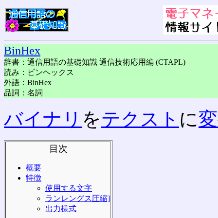
BinHex
辞書：通信用語の基礎知識 通信技術応用編 (CTAPL)
読み：ビンヘックス
外語：BinHex
品詞：名詞
バイナリ
を
テクスト
に
変
目次
概要
特徴
使用する文字
ランレングス圧縮]
出力様式