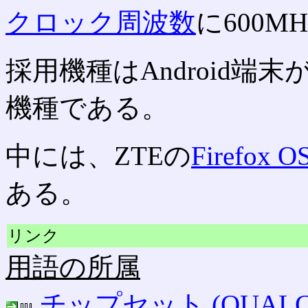
クロック周波数
に600M
採用機種はAndroid
機種である。
中には、ZTEの
Firefox O
ある。
リンク
用語の所属
チップセット (QUALC