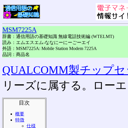
MSM7225A
辞書：通信用語の基礎知識 無線電話技術編 (WTELMT)
読み：エムエスエム-ななにーにーごーエイ
外語：MSM7225A: Mobile Station Modem 7225A
品詞：商品名
QUALCOMM製チップ
リーズに属する。ローエ
目次
概要
特徴
仕様