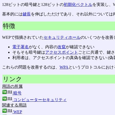
128ビットの暗号鍵と128ビットの
初期化ベクトル
を実装し、
基本的には
鍵長
を伸ばしただけであり、それ以外については
特徴
WEPで指摘されていた
セキュリティホール
のいくつかを改善
電子署名
がなく、内容の
改竄
が確認できない
そもそも暗号鍵は
アクセスポイント
ごとに共通で、鍵さ
利用者は、アクセスポイントの真偽を確認できない (偽
これらの問題を改善するのは、
WPA
というプロトコルにおけ
リンク
用語の所属
暗号
コンピューターセキュリティ
関連する用語
WEP