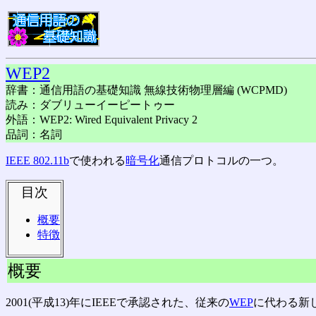
WEP2
辞書：通信用語の基礎知識 無線技術物理層編 (WCPMD)
読み：ダブリューイーピートゥー
外語：WEP2: Wired Equivalent Privacy 2
品詞：名詞
IEEE 802.11b
で使われる
暗号化
通信プロトコルの一つ。
目次
概要
特徴
概要
2001(平成13)年にIEEEで承認された、従来の
WEP
に代わる新