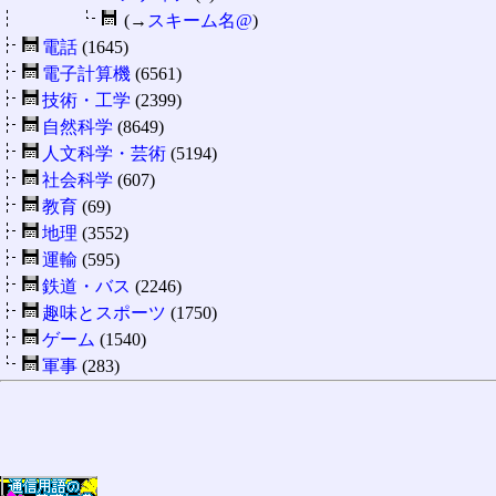
(→
スキーム名@
)
電話
(1645)
電子計算機
(6561)
技術・工学
(2399)
自然科学
(8649)
人文科学・芸術
(5194)
社会科学
(607)
教育
(69)
地理
(3552)
運輸
(595)
鉄道・バス
(2246)
趣味とスポーツ
(1750)
ゲーム
(1540)
軍事
(283)