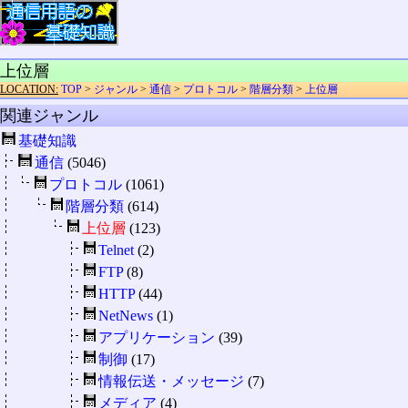
上位層
LOCATION:
TOP
>
ジャンル
>
通信
>
プロトコル
>
階層分類
>
上位層
関連ジャンル
基礎知識
通信
(5046)
プロトコル
(1061)
階層分類
(614)
上位層
(123)
Telnet
(2)
FTP
(8)
HTTP
(44)
NetNews
(1)
アプリケーション
(39)
制御
(17)
情報伝送・メッセージ
(7)
メディア
(4)