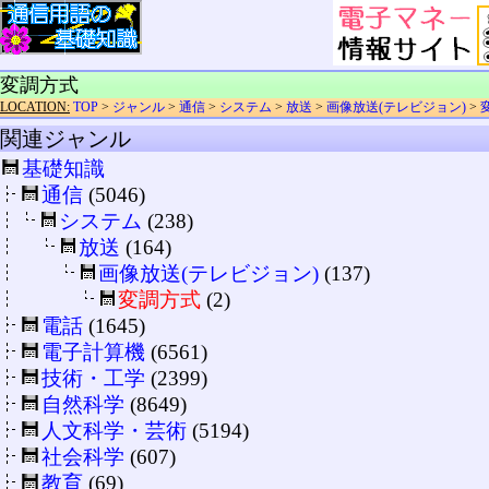
変調方式
LOCATION:
TOP
>
ジャンル
>
通信
>
システム
>
放送
>
画像放送(テレビジョン)
>
関連ジャンル
基礎知識
通信
(5046)
システム
(238)
放送
(164)
画像放送(テレビジョン)
(137)
変調方式
(2)
電話
(1645)
電子計算機
(6561)
技術・工学
(2399)
自然科学
(8649)
人文科学・芸術
(5194)
社会科学
(607)
教育
(69)