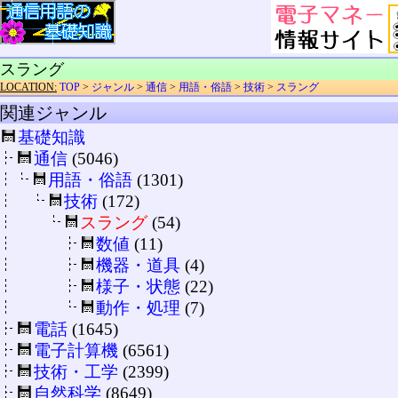
スラング
LOCATION:
TOP
>
ジャンル
>
通信
>
用語・俗語
>
技術
>
スラング
関連ジャンル
基礎知識
通信
(5046)
用語・俗語
(1301)
技術
(172)
スラング
(54)
数値
(11)
機器・道具
(4)
様子・状態
(22)
動作・処理
(7)
電話
(1645)
電子計算機
(6561)
技術・工学
(2399)
自然科学
(8649)