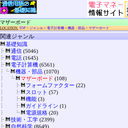
マザーボード
LOCATION:
TOP
>
ジャンル
>
電子計算機
>
機器・部品
>
マザーボード
関連ジャンル
基礎知識
通信
(5046)
電話
(1645)
電子計算機
(6561)
機器・部品
(1070)
マザーボード
(108)
フォームファクター
(22)
スロット
(57)
機能
(3)
ガイドライン
(1)
電源規格
(20)
技術・工学
(2399)
自然科学
(8649)