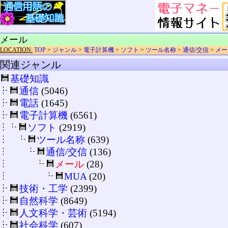
メール
LOCATION:
TOP
>
ジャンル
>
電子計算機
>
ソフト
>
ツール名称
>
通信/交信
>
メー
関連ジャンル
基礎知識
通信
(5046)
電話
(1645)
電子計算機
(6561)
ソフト
(2919)
ツール名称
(639)
通信/交信
(136)
メール
(28)
MUA
(20)
技術・工学
(2399)
自然科学
(8649)
人文科学・芸術
(5194)
社会科学
(607)