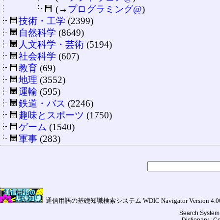
(→
プログラミング@
)
技術・工学
(2399)
自然科学
(8649)
人文科学・芸術
(5194)
社会科学
(607)
教育
(69)
地理
(3552)
運輸
(595)
鉄道・バス
(2246)
趣味とスポーツ
(1750)
ゲーム
(1540)
軍事
(283)
通信用語の基礎知識検索システム WDIC Navigator Version 4.00a (
Search System 
Dictionary : 