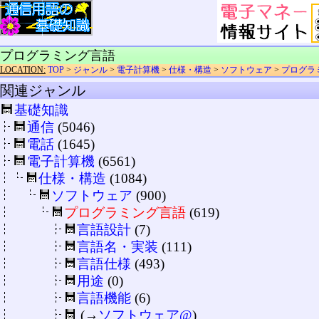
プログラミング言語
LOCATION:
TOP
>
ジャンル
>
電子計算機
>
仕様・構造
>
ソフトウェア
>
プログラ
関連ジャンル
基礎知識
通信
(5046)
電話
(1645)
電子計算機
(6561)
仕様・構造
(1084)
ソフトウェア
(900)
プログラミング言語
(619)
言語設計
(7)
言語名・実装
(111)
言語仕様
(493)
用途
(0)
言語機能
(6)
(→
ソフトウェア@
)