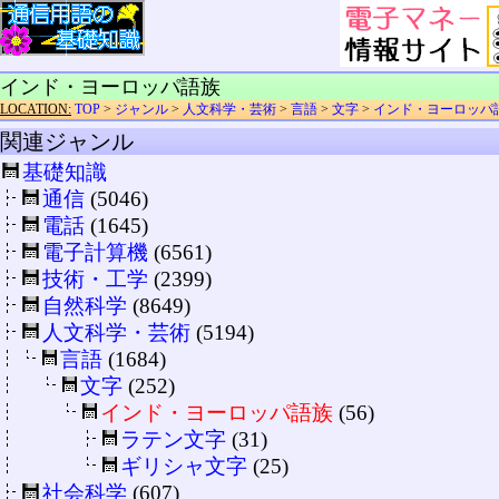
インド・ヨーロッパ語族
LOCATION:
TOP
>
ジャンル
>
人文科学・芸術
>
言語
>
文字
>
インド・ヨーロッパ
関連ジャンル
基礎知識
通信
(5046)
電話
(1645)
電子計算機
(6561)
技術・工学
(2399)
自然科学
(8649)
人文科学・芸術
(5194)
言語
(1684)
文字
(252)
インド・ヨーロッパ語族
(56)
ラテン文字
(31)
ギリシャ文字
(25)
社会科学
(607)