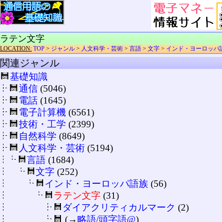
ラテン文字
LOCATION:
TOP
>
ジャンル
>
人文科学・芸術
>
言語
>
文字
>
インド・ヨーロッパ
関連ジャンル
基礎知識
通信
(5046)
電話
(1645)
電子計算機
(6561)
技術・工学
(2399)
自然科学
(8649)
人文科学・芸術
(5194)
言語
(1684)
文字
(252)
インド・ヨーロッパ語族
(56)
ラテン文字
(31)
ダイアクリティカルマーク
(2)
(→
略語/頭字語@
)