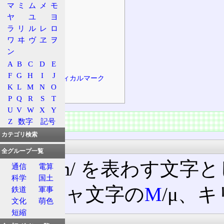
マ
ミ
ム
メ
モ
文化・芸術
ヤ
ユ
ヨ
運輸・交通
ラ
リ
ル
レ
ロ
その他
ワ
ヰ
ヴ
ヱ
ヲ
ン
符号
A
B
C
D
E
関連する文字
F
G
H
I
J
ダイアクリティカルマーク
K
L
M
N
O
その他
P
Q
R
S
T
U
V
W
X
Y
文字
Z
数字
記号
カテゴリ検索
用途
全グループ一覧
音素 /m/ を表わす文
通信
電算
科学
国土
ギリシャ文字の
Μ
/μ、
鉄道
軍事
文化
萌色
短縮
呼称