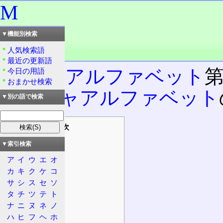
M
読み：エム
▼機能別検索
外語：
M
人気検索語
品詞：名詞
最近の更新語
ラテンアルファベット
第
今日の用語
おまかせ検索
ギリシャアルファベット
▼別の語で検索
目次
文字
▼索引検索
用途
ア
イ
ウ
エ
オ
呼称
カ
キ
ク
ケ
コ
主な用途
サ
シ
ス
セ
ソ
タ
チ
ツ
テ
ト
科学
ナ
ニ
ヌ
ネ
ノ
通信
ハ
ヒ
フ
ヘ
ホ
情報処理