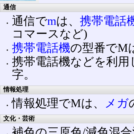
通信
通信で
m
は、
携帯電話
コマースなど)
携帯電話機
の型番でM
携帯電話機などを利用し
字。
情報処理
情報処理でMは、
メガ
文化・芸術
補色の三原色/減色混合