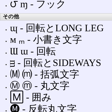
౮ ɱ ‐ フック
その他
ɰ ‐ 回転とLONG LEG
ᴍ ₘ ‐ 小書き文字
Ɯ ɯ ‐ 回転
ᴟ ‐ 回転とSIDEWAYS
🄜 ⒨ ‐ 括弧文字
Ⓜ ⓜ ‐ 丸文字
🄼 ‐ 囲み
🅜 ‐ 反転丸文字