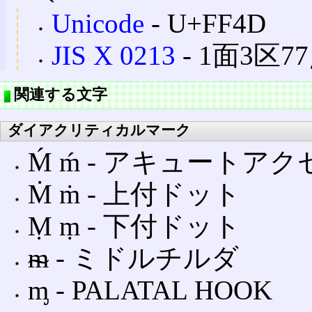
Unicode
‐ U+FF4D
JIS X 0213
‐ 1面3区77点
関連する文字
ダイアクリティカルマーク
Ḿ ḿ ‐ アキュートア
Ṁ ṁ ‐ 上付ドット
Ṃ ṃ ‐ 下付ドット
ᵯ ‐ ミドルチルダ
ᶆ ‐ PALATAL HOOK