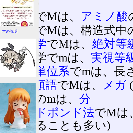
ラー)
化学でMは、
アミノ酸
化学でMは、構造式中
↑本の説明
天文学
でMは、
絶対等
天文学でmは、
実視等
国際単位系
でmは、長
SI接頭語
でMは、
メガ
時間のmは、
分
ヤードポンド法
でMは
とすることも多い)