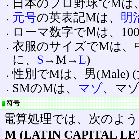
日本のプロ野球でMは
元号
の英表記Mは、
明
ローマ数字でⅯは、100
衣服のサイズでMは、中型
に、
S
→M→
L
)
性別でMは、男(Male) 
SMのMは、
マゾ
、マ
符号
電算処理では、次のよう
M (LATIN CAPITAL LE