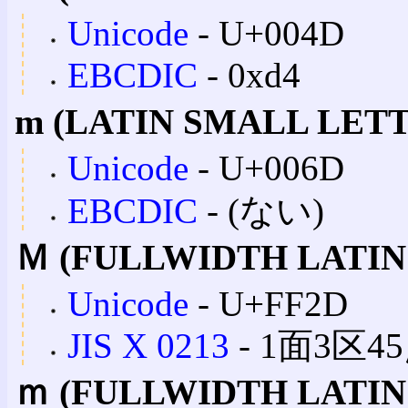
Unicode
‐ U+004D
EBCDIC
‐ 0xd4
m (LATIN SMALL LET
Unicode
‐ U+006D
EBCDIC
‐ (ない)
Ｍ (FULLWIDTH LATIN
Unicode
‐ U+FF2D
JIS X 0213
‐ 1面3区45点
ｍ (FULLWIDTH LATIN