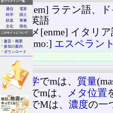
全プラグイン一覧
エム[em] ラテン語
通信
電算
科学
国土
日本英語
鉄道
軍事
文化
萌色
エンメ[enme] イタリ
このサイトについて
モー[moː]
エスペラン
趣旨・概要
参加の案内
ダウンロード
主な用途
科学
物理学
でmは、
質量
(m
化学
でmは、
メタ位置
化学でMは、
濃度
の一