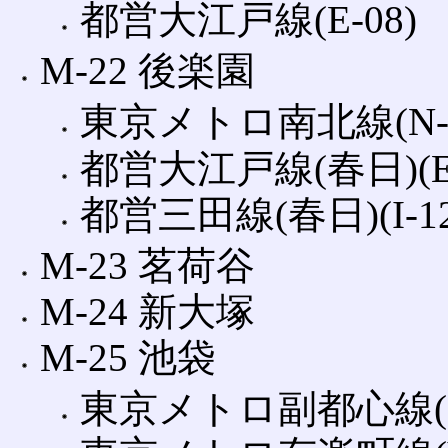
都営大江戸線(E-08)
M-22 後楽園
東京メトロ南北線(N-1
都営大江戸線(春日)(E-
都営三田線(春日)(I-12
M-23 茗荷谷
M-24 新大塚
M-25 池袋
東京メトロ副都心線(F-