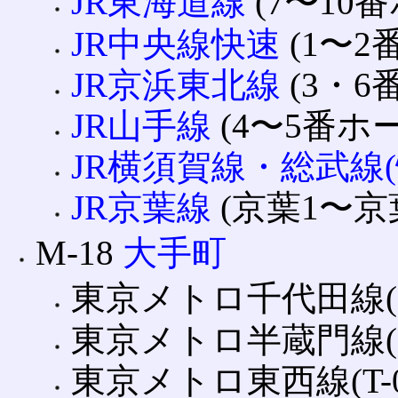
JR東海道線
(7〜10
JR中央線快速
(1〜2
JR京浜東北線
(3・6
JR山手線
(4〜5番ホ
JR横須賀線・総武線(
JR京葉線
(京葉1〜京
M-18
大手町
東京メトロ千代田線(C-
東京メトロ半蔵門線(Z-
東京メトロ東西線(T-