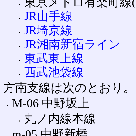
東京メトロ有楽町線(Y-
JR山手線
JR埼京線
JR湘南新宿ライン
東武東上線
西武池袋線
方南支線は次のとおり。
M-06 中野坂上
丸ノ内線本線
m-05 中野新橋