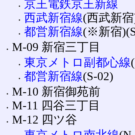
京王電鉄京王新線
西武新宿線
(西武新宿
都営新宿線
(※新宿)(S
M-09 新宿三丁目
東京メトロ副都心線
都営新宿線
(S-02)
M-10 新宿御苑前
M-11 四谷三丁目
M-12 四ツ谷
東京メトロ南北線
(N