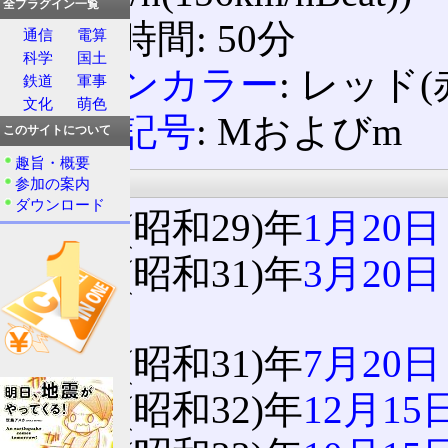
全プラグイン一覧
所要時間: 50分
通信
電算
科学
国土
ラインカラー
: レッド(
鉄道
軍事
文化
萌色
路線記号
: Mおよびm
このサイトについて
趣旨・概要
沿革
参加の案内
ダウンロード
1954(昭和29)年
1月20日
1956(昭和31)年
3月20日
業
1956(昭和31)年
7月20日
1957(昭和32)年
12月15