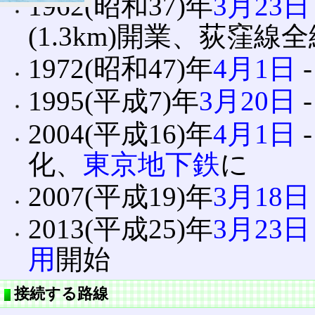
1962(昭和37)年
3月23日
(1.3km)開業、荻窪線
1972(昭和47)年
4月1日
1995(平成7)年
3月20日
2004(平成16)年
4月1日
化、
東京地下鉄
に
2007(平成19)年
3月18日
2013(平成25)年
3月23日
用
開始
接続する路線