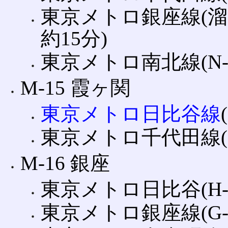
東京メトロ銀座線(溜池山
約15分)
東京メトロ南北線(N-0
M-15 霞ヶ関
東京メトロ日比谷線
東京メトロ千代田線(C-
M-16 銀座
東京メトロ日比谷(H-0
東京メトロ銀座線(G-0