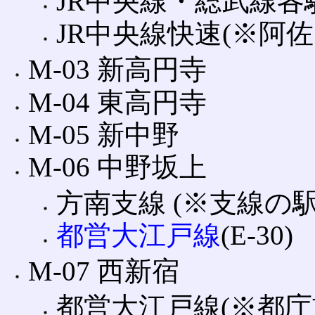
JR中央線・総武線各
JR中央線快速(※阿佐
M-03 新高円寺
M-04 東高円寺
M-05 新中野
M-06 中野坂上
方南支線 (※支線の
都営大江戸線
(E-30)
M-07 西新宿
都営大江戸線(※都庁前)