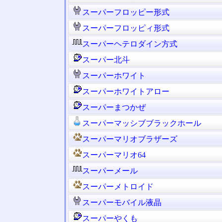
スーパーフロッピー形式
スーパーフロッピィ形式
スーパーヘテロダイン方式
スーパー北斗
スーパーホワイト
スーパーホワイトアロー
スーパーまつかぜ
スーパーマッシブブラックホール
スーパーマリオブラザーズ
スーパーマリオ64
スーパーメール
スーパーメトロイド
スーパーモバイル液晶
スーパーやくも