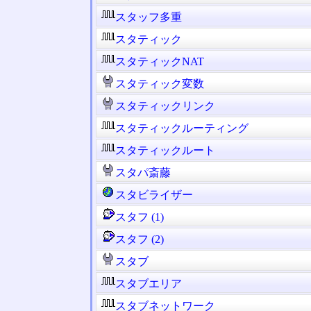
スタッフ多重
スタティック
スタティックNAT
スタティック変数
スタティックリンク
スタティックルーティング
スタティックルート
スタパ斎藤
スタビライザー
スタフ (1)
スタフ (2)
スタブ
スタブエリア
スタブネットワーク