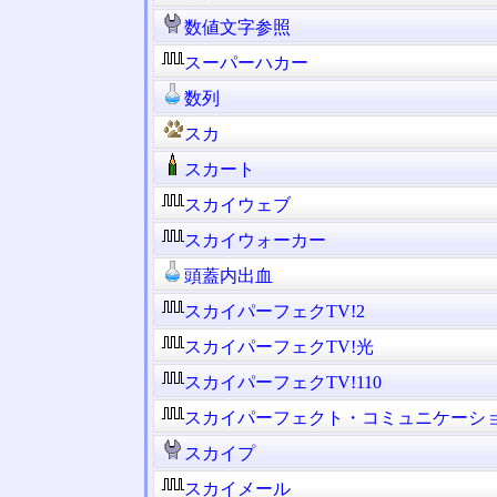
数値文字参照
スーパーハカー
数列
スカ
スカート
スカイウェブ
スカイウォーカー
頭蓋内出血
スカイパーフェクTV!2
スカイパーフェクTV!光
スカイパーフェクTV!110
スカイパーフェクト・コミュニケーシ
スカイプ
スカイメール