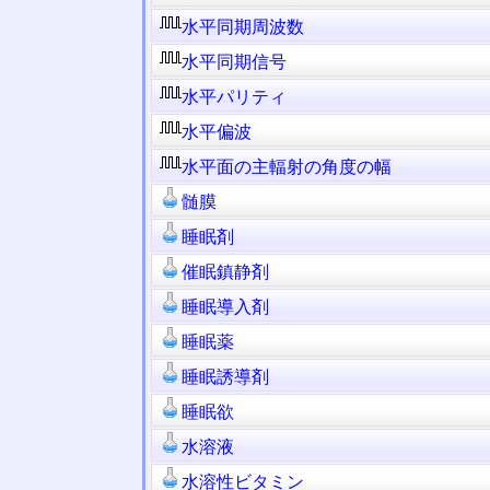
水平同期周波数
水平同期信号
水平パリティ
水平偏波
水平面の主輻射の角度の幅
髄膜
睡眠剤
催眠鎮静剤
睡眠導入剤
睡眠薬
睡眠誘導剤
睡眠欲
水溶液
水溶性ビタミン