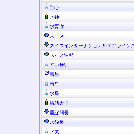
垂心
水神
水腎症
スイス
スイスインターナショナルエアライン
スイス連邦
すいせい
彗星
彗星
水星
綏靖天皇
垂線間長
水線長
水素