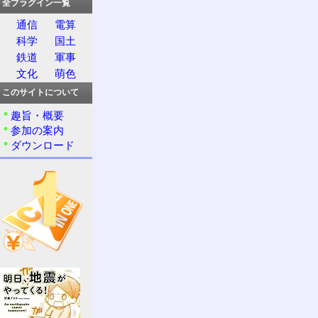
全プラグイン一覧
通信
電算
科学
国土
鉄道
軍事
文化
萌色
このサイトについて
趣旨・概要
参加の案内
ダウンロード