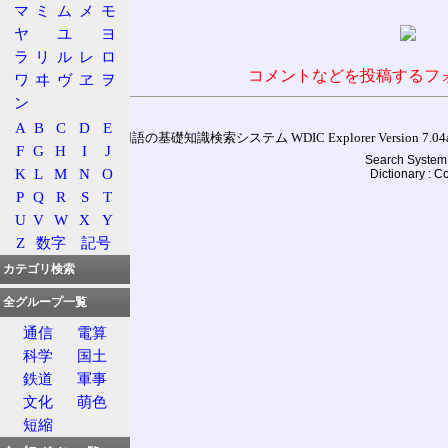
マ
ミ
ム
メ
モ
ヤ
ユ
ヨ
ラ
リ
ル
レ
ロ
コメントなどを投稿するフ
ワ
ヰ
ヴ
ヱ
ヲ
ン
A
B
C
D
E
通信用語の基礎知識検索システム WDIC Explorer Version 7.04a (
F
G
H
I
J
Search System 
K
L
M
N
O
Dictionary : 
P
Q
R
S
T
U
V
W
X
Y
Z
数字
記号
カテゴリ検索
全グループ一覧
通信
電算
科学
国土
鉄道
軍事
文化
萌色
短縮