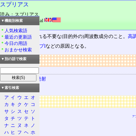
スプリアス
読み：スプリアス
外語：
spurious signal
▼機能別検索
品詞：名詞
人気検索語
発射電波に含まれる不要な(目的外の)周波数成分のこと。
高
最近の更新語
今日の用語
TVI
や
BCI
、
アンプI
などの原因となる。
おまかせ検索
リンク
▼別の語で検索
関連する用語
スプリアス発射
電波の質
▼索引検索
ア
イ
ウ
エ
オ
広告
カ
キ
ク
ケ
コ
サ
シ
ス
セ
ソ
ア
タ
チ
ツ
テ
ト
ナ
ニ
ヌ
ネ
ノ
ハ
ヒ
フ
ヘ
ホ