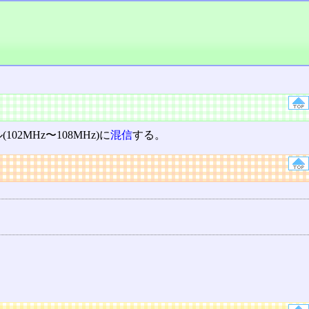
02MHz〜108MHz)に
混信
する。