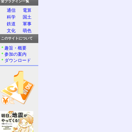
全プラグイン一覧
通信
電算
科学
国土
鉄道
軍事
文化
萌色
このサイトについて
趣旨・概要
参加の案内
ダウンロード