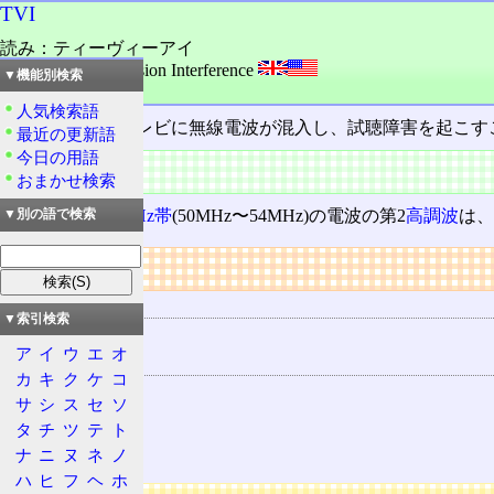
TVI
読み：ティーヴィーアイ
外語：
TVI: TeleVision Interference
▼機能別検索
品詞：名詞
人気検索語
テレビ妨害。テレビに無線電波が混入し、試聴障害を起こす
最近の更新語
今日の用語
概要
おまかせ検索
たとえば、
50MHz帯
(50MHz〜54MHz)の電波の第2
高調波
は、
▼別の語で検索
リンク
用語の所属
▼索引検索
I
ア
イ
ウ
エ
オ
関連する用語
カ
キ
ク
ケ
コ
BCI
サ
シ
ス
セ
ソ
アンプI
タ
チ
ツ
テ
ト
スプリアス
ナ
ニ
ヌ
ネ
ノ
ハ
ヒ
フ
ヘ
ホ