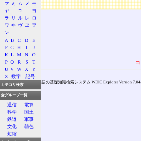
広告
マ
ミ
ム
メ
モ
ヤ
ユ
ヨ
ラ
リ
ル
レ
ロ
ワ
ヰ
ヴ
ヱ
ヲ
ン
A
B
C
D
E
F
G
H
I
J
K
L
M
N
O
P
Q
R
S
T
コ
U
V
W
X
Y
Z
数字
記号
通信用語の基礎知識検索システム WDIC Explorer Version 7.04a (
カテゴリ検索
全グループ一覧
通信
電算
科学
国土
鉄道
軍事
文化
萌色
短縮