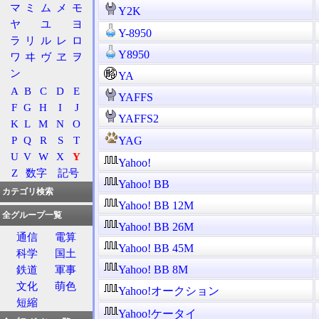
マ
ミ
ム
メ
モ
Y2K
ヤ
ユ
ヨ
Y-8950
ラ
リ
ル
レ
ロ
Y8950
ワ
ヰ
ヴ
ヱ
ヲ
ン
YA
A
B
C
D
E
YAFFS
F
G
H
I
J
YAFFS2
K
L
M
N
O
P
Q
R
S
T
YAG
U
V
W
X
Y
Yahoo!
Z
数字
記号
Yahoo! BB
カテゴリ検索
Yahoo! BB 12M
全グループ一覧
Yahoo! BB 26M
通信
電算
Yahoo! BB 45M
科学
国土
Yahoo! BB 8M
鉄道
軍事
文化
萌色
Yahoo!オークション
短縮
Yahoo!ケータイ