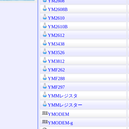
YM2608
YM2608B
YM2610
YM2610B
YM2612
YM3438
YM3526
YM3812
YMF262
YMF288
YMF297
YMMレジスタ
YMMレジスター
YMODEM
YMODEM-g