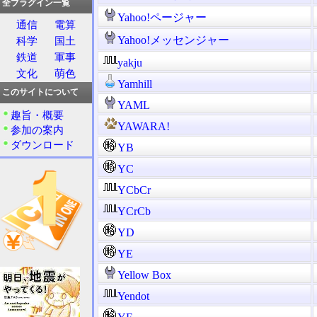
全プラグイン一覧
Yahoo!ページャー
通信
電算
Yahoo!メッセンジャー
科学
国土
鉄道
軍事
yakju
文化
萌色
Yamhill
このサイトについて
YAML
趣旨・概要
YAWARA!
参加の案内
ダウンロード
YB
YC
YCbCr
YCrCb
YD
YE
Yellow Box
Yendot