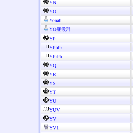
YN
YO
Yonah
YO症候群
YP
YPbPr
YPrPb
YQ
YR
YS
YT
YU
YUV
YV
YV1