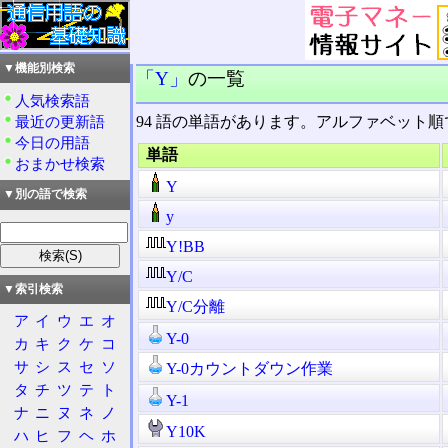
▼機能別検索
「Y」
の一覧
人気検索語
94 語の単語があります。アルファベット
最近の更新語
今日の用語
単語
おまかせ検索
Y
▼別の語で検索
y
Y!BB
Y/C
▼索引検索
Y/C分離
ア
イ
ウ
エ
オ
Y-0
カ
キ
ク
ケ
コ
サ
シ
ス
セ
ソ
Y-0カウントダウン作業
タ
チ
ツ
テ
ト
Y-1
ナ
ニ
ヌ
ネ
ノ
Y10K
ハ
ヒ
フ
ヘ
ホ