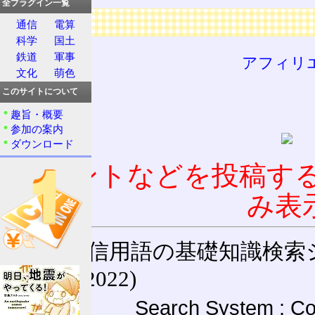
全プラグイン一覧
広告
通信
電算
科学
国土
鉄道
軍事
アフィリ
文化
萌色
このサイトについて
趣旨・概要
参加の案内
ダウンロード
コメントなどを投稿す
み表
通信用語の基礎知識検索システム W
(27-May-2022)
Search System : Co