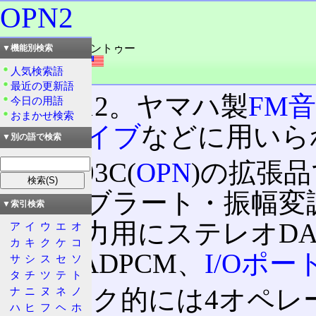
OPN2
読み：オウピーエントゥー
▼機能別検索
外語：
OPN2
人気検索語
品詞：商品名
最近の更新語
YM2612。ヤマハ製
FM
今日の用語
おまかせ検索
ガドライブ
などに用いら
▼別の語で検索
YM2203C(
OPN
)の拡張
し、ビブラート・振幅変
▼索引検索
音声出力用にステレオD
ア
イ
ウ
エ
オ
カ
キ
ク
ケ
コ
PSG
とADPCM、
I/Oポー
サ
シ
ス
セ
ソ
タ
チ
ツ
テ
ト
スペック的には4オペレー
ナ
ニ
ヌ
ネ
ノ
ハ
ヒ
フ
ヘ
ホ