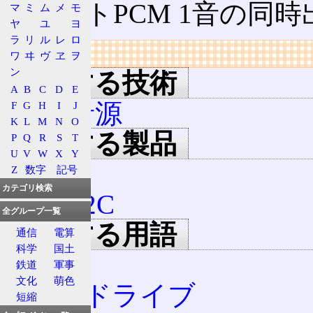
+8ビットPCM 1音の
マ
ミ
ム
メ
モ
ヤ
ユ
ヨ
ラ
リ
ル
レ
ロ
リンク
ワ
ヰ
ヴ
ヱ
ヲ
ン
所属する技術
A
B
C
D
E
FM音源
F
G
H
I
J
K
L
M
N
O
関連する製品
P
Q
R
S
T
U
V
W
X
Y
OPN
Z
数字
記号
カテゴリ検索
OPN2C
全グループ一覧
関連する用語
通信
電算
科学
国土
LFO
鉄道
軍事
文化
萌色
メガドライブ
短縮