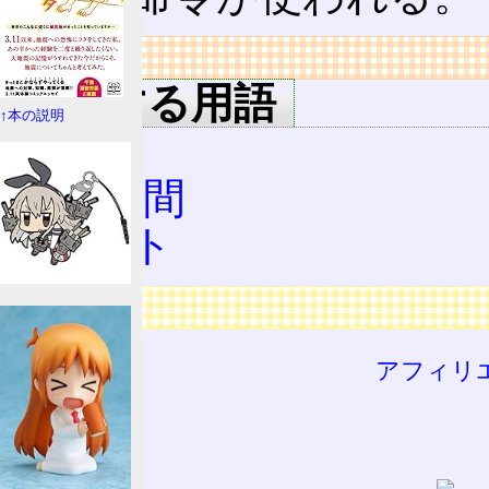
リンク
関連する用語
↑本の説明
I/O
I/O空間
ポート
広告
アフィリ