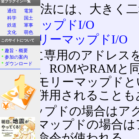
全プラグイン一覧
その方法には、大きく二
通信
電算
科学
国土
I/OマップドI/O
鉄道
軍事
文化
萌色
メモリーマップドI/O
このサイトについて
趣旨・概要
I/O用に専用のアドレス
参加の案内
ダウンロード
であり、ROMやRAM
のをメモリーマップドと
あり、併用されることも
I/Oマップドの場合は
モリーマップドの場合は
クセス命令が使われる。