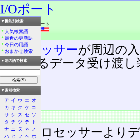
I/Oポート
▼機能別検索
読み：アイオウポート
外語：
I/O port
人気検索語
品詞：名詞
最近の更新語
今日の用語
プロセッサー
が周辺の入
おまかせ検索
に用いるデータ受け渡し
▼別の語で検索
目次
概要
▼索引検索
アクセス
ア
イ
ウ
エ
オ
カ
キ
ク
ケ
コ
サ
シ
ス
セ
ソ
概要
タ
チ
ツ
テ
ト
他のプロセッサーよりデ
ナ
ニ
ヌ
ネ
ノ
ハ
ヒ
フ
ヘ
ホ