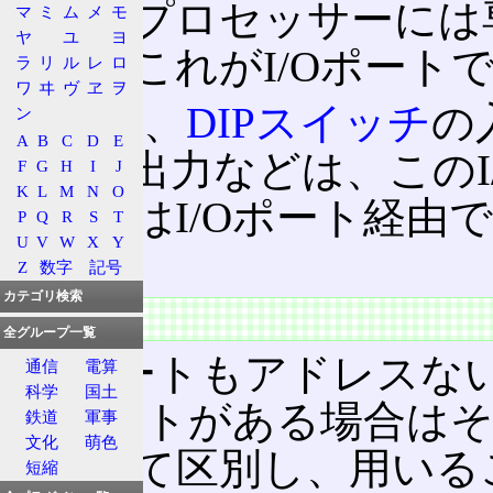
めに、プロセッサーには
マ
ミ
ム
メ
モ
ヤ
ユ
ヨ
いる。これがI/Oポート
ラ
リ
ル
レ
ロ
ワ
ヰ
ヴ
ヱ
ヲ
例えば、
DIPスイッチ
の
ン
A
B
C
D
E
LED
の出力などは、このI
F
G
H
I
J
K
L
M
N
O
ッサーはI/Oポート経由
P
Q
R
S
T
U
V
W
X
Y
る。
Z
数字
記号
カテゴリ検索
アクセス
全グループ一覧
I/Oポートもアドレス
通信
電算
科学
国土
I/Oポートがある場合は
鉄道
軍事
文化
萌色
によって区別し、用いる
短縮