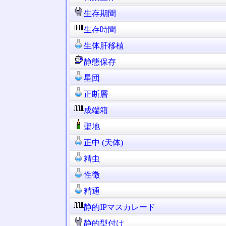
生存期間
生存時間
生体肝移植
静態保存
星団
正断層
成端箱
聖地
正中 (天体)
精虫
性徴
精通
静的IPマスカレード
静的型付け