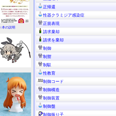
正帰還
性器クラミジア感染症
正規表現
↑本の説明
請求棄却
請求を棄却
制御
制禦
制馭
性教育
制御コード
制御構造
制御装置
制御盤
制御振り子