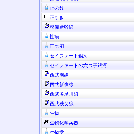
正の数
正引き
整備新幹線
性病
正比例
セイファート銀河
セイファートの六つ子銀河
西武園線
西武新宿線
西武多摩川線
西武秩父線
生物
生物化学兵器
生物学