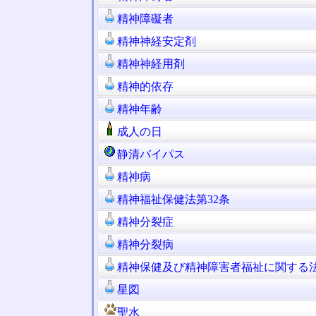
精神障礙者
精神神経安定剤
精神神経用剤
精神的依存
精神年齢
成人の日
静清バイパス
精神病
精神福祉保健法第32条
精神分裂症
精神分裂病
精神保健及び精神障害者福祉に関する
星図
聖水