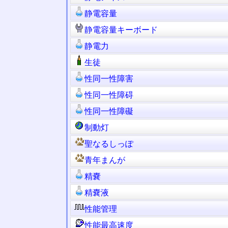
静電容量
静電容量キーボード
静電力
生徒
性同一性障害
性同一性障碍
性同一性障礙
制動灯
聖なるしっぽ
青年まんが
精嚢
精嚢液
性能管理
性能最高速度