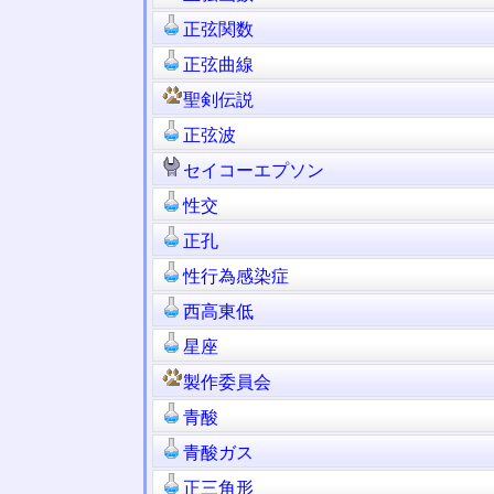
正弦関数
正弦曲線
聖剣伝説
正弦波
セイコーエプソン
性交
正孔
性行為感染症
西高東低
星座
製作委員会
青酸
青酸ガス
正三角形