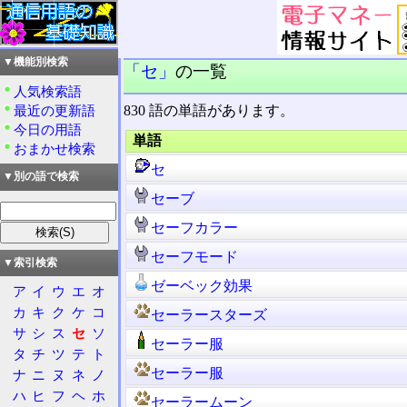
▼機能別検索
「セ」
の一覧
人気検索語
830 語の単語があります。
最近の更新語
今日の用語
単語
おまかせ検索
セ
▼別の語で検索
セーブ
セーフカラー
セーフモード
▼索引検索
ゼーベック効果
ア
イ
ウ
エ
オ
カ
キ
ク
ケ
コ
セーラースターズ
サ
シ
ス
セ
ソ
セーラー服
タ
チ
ツ
テ
ト
セーラー服
ナ
ニ
ヌ
ネ
ノ
ハ
ヒ
フ
ヘ
ホ
セーラームーン