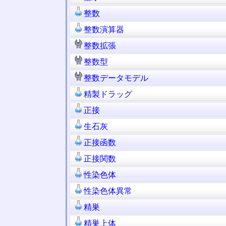
整数
整数演算器
整数拡張
整数型
整数データモデル
精製ドラッグ
正接
生石灰
正接函数
正接関数
性染色体
性染色体異常
精巣
精巣上体