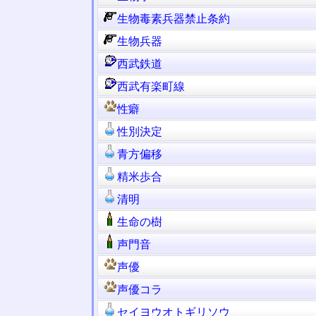
生物毒素兵器禁止条約
生物兵器
西武鉄道
西武有楽町線
性癖
性別決定
青方偏移
精米歩合
清明
生命の樹
声門音
声優
声優コラ
セイヨウオトギリソウ