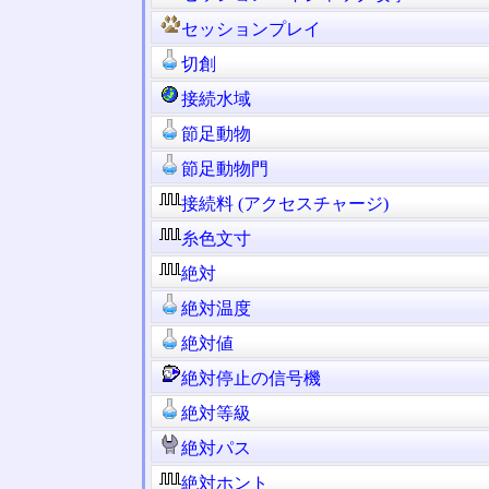
セッションプレイ
切創
接続水域
節足動物
節足動物門
接続料 (アクセスチャージ)
糸色文寸
絶対
絶対温度
絶対値
絶対停止の信号機
絶対等級
絶対パス
絶対ホント