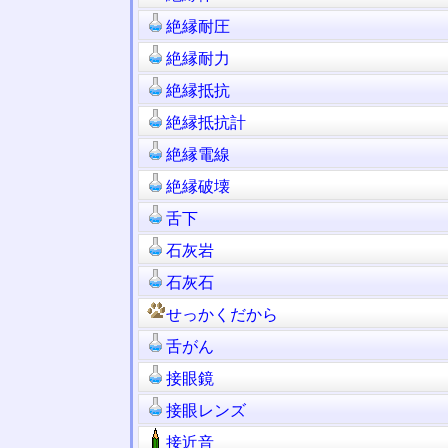
絶縁耐圧
絶縁耐力
絶縁抵抗
絶縁抵抗計
絶縁電線
絶縁破壊
舌下
石灰岩
石灰石
せっかくだから
舌がん
接眼鏡
接眼レンズ
接近音