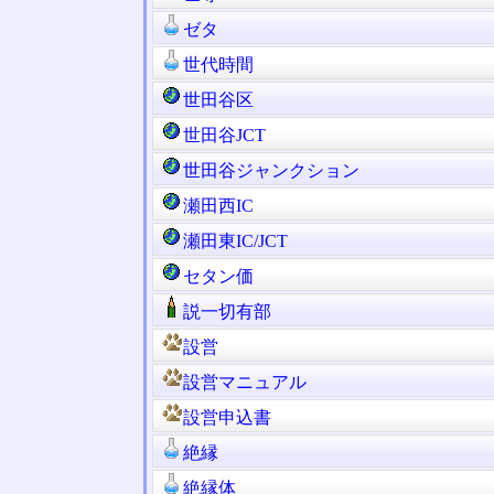
ゼタ
世代時間
世田谷区
世田谷JCT
世田谷ジャンクション
瀬田西IC
瀬田東IC/JCT
セタン価
説一切有部
設営
設営マニュアル
設営申込書
絶縁
絶縁体