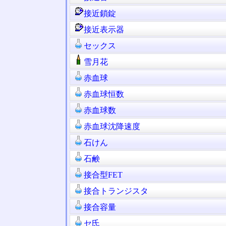
接近鎖錠
接近表示器
セックス
雪月花
赤血球
赤血球恒数
赤血球数
赤血球沈降速度
石けん
石鹸
接合型FET
接合トランジスタ
接合容量
セ氏