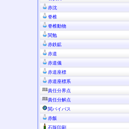
赤沈
脊椎
脊椎動物
関勉
赤鉄鉱
赤道
赤道儀
赤道座標
赤道座標系
責任分界点
責任分解点
関バイパス
赤飯
石版印刷