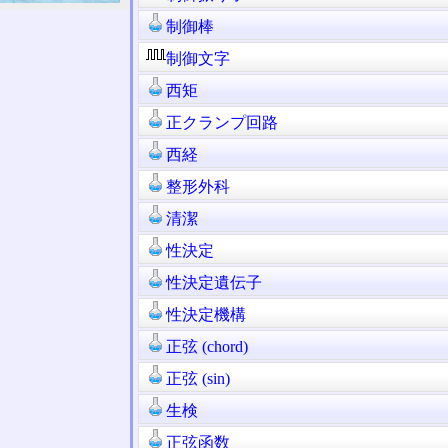
制御棒
制御文字
西矩
正クランプ回路
西経
整形外科
清潔
性決定
性決定遺伝子
性決定機構
正弦 (chord)
正弦 (sin)
生検
正弦函数