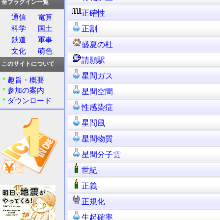
全プラグイン一覧
正確性
通信
電算
科学
国土
正割
鉄道
軍事
盛夏の杜
文化
萌色
請願駅
このサイトについて
星間ガス
趣旨・概要
参加の案内
星間空間
ダウンロード
性感染症
星間風
星間物質
星間分子雲
世紀
正義
正規化
生起確率