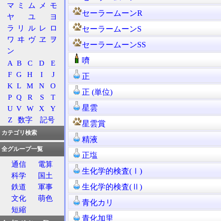
マ
ミ
ム
メ
モ
セーラームーンR
ヤ
ユ
ヨ
ラ
リ
ル
レ
ロ
セーラームーンS
ワ
ヰ
ヴ
ヱ
ヲ
セーラームーンSS
ン
嚌
A
B
C
D
E
F
G
H
I
J
正
K
L
M
N
O
正 (単位)
P
Q
R
S
T
星雲
U
V
W
X
Y
Z
数字
記号
星雲賞
カテゴリ検索
精液
全グループ一覧
正塩
通信
電算
生化学的検査(Ⅰ)
科学
国土
生化学的検査(Ⅱ)
鉄道
軍事
文化
萌色
青化カリ
短縮
青化加里