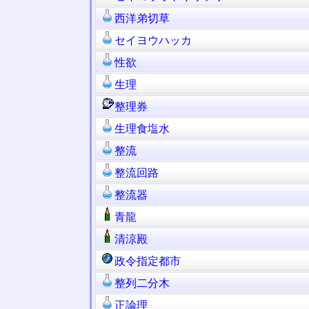
西洋弟切草
セイヨウハッカ
性欲
生理
整理券
生理食塩水
整流
整流回路
整流器
青龍
清涼殿
政令指定都市
整列二分木
正論理