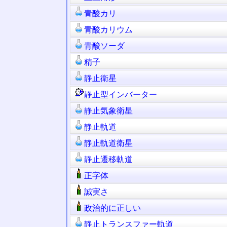
青酸カリ
青酸カリウム
青酸ソーダ
精子
静止衛星
静止型インバーター
静止気象衛星
静止軌道
静止軌道衛星
静止遷移軌道
正字体
誠実さ
政治的に正しい
静止トランスファー軌道