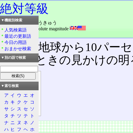
絶対等級
▼機能別検索
読み：ぜったいとうきゅう
外語：
A. Mag.: absolute magnitude
人気検索語
品詞：名詞
最近の更新語
今日の用語
天体が地球から10パーセク
おまかせ検索
定したときの見かけの明
▼別の語で検索
目次
概要
▼索引検索
特徴
ア
イ
ウ
エ
オ
計算方法
カ
キ
ク
ケ
コ
サ
シ
ス
セ
ソ
順位
タ
チ
ツ
テ
ト
ナ
ニ
ヌ
ネ
ノ
概要
ハ
ヒ
フ
ヘ
ホ