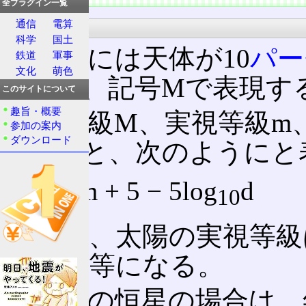
全プラグイン一覧
通信
電算
計算方法
科学
国土
具体的には天体が10
パー
鉄道
軍事
文化
萌色
表わし、記号Mで表現す
このサイトについて
趣旨・概要
絶対等級M、実視等級m
参加の案内
ダウンロード
表わすと、次のようにと
M = m + 5 − 5log
d
10
例えば、太陽の実視等級は
ると4.8等になる。
近距離の恒星の場合は、