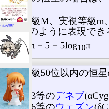
る。
絶対等級M、実視等級m
↑本の説明
と、次のように表現でき
M = m + 5 + 5log
π
10
順位
実視等級50位以内の恒
に記す。
−8.73等の
デネブ
(αCyg
−6.86等の
ウェズン
(δC