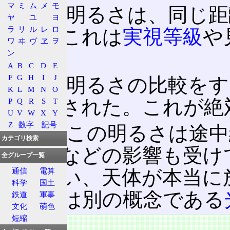
マ
ミ
ム
メ
モ
天体
の明るさは、同じ距
ヤ
ユ
ヨ
ラ
リ
ル
レ
ロ
える。これは
実視等級
や
ワ
ヰ
ヴ
ヱ
ヲ
る。
ン
A
B
C
D
E
F
G
H
I
J
天体の明るさの比較をす
K
L
M
N
O
が定義された。これが絶
P
Q
R
S
T
U
V
W
X
Y
Z
数字
記号
但し、この明るさは途中
カテゴリ検索
の吸収などの影響も受け
全グループ一覧
含まない、天体が本当に
通信
電算
科学
国土
これとは別の概念である
鉄道
軍事
文化
萌色
短縮
特徴