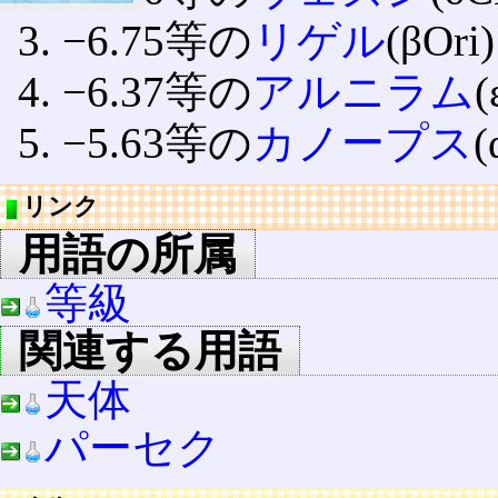
−6.75等の
リゲル
(βOri)
−6.37等の
アルニラム
(
−5.63等の
カノープス
(
リンク
用語の所属
等級
関連する用語
天体
パーセク