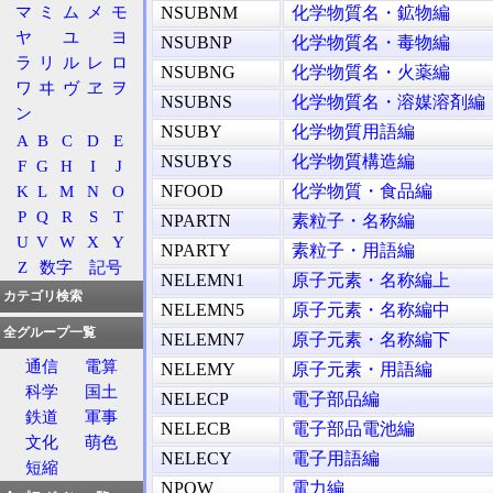
マ
ミ
ム
メ
モ
NSUBNM
化学物質名・鉱物編
ヤ
ユ
ヨ
NSUBNP
化学物質名・毒物編
ラ
リ
ル
レ
ロ
NSUBNG
化学物質名・火薬編
ワ
ヰ
ヴ
ヱ
ヲ
NSUBNS
化学物質名・溶媒溶剤編
ン
NSUBY
化学物質用語編
A
B
C
D
E
NSUBYS
化学物質構造編
F
G
H
I
J
NFOOD
化学物質・食品編
K
L
M
N
O
P
Q
R
S
T
NPARTN
素粒子・名称編
U
V
W
X
Y
NPARTY
素粒子・用語編
Z
数字
記号
NELEMN1
原子元素・名称編上
カテゴリ検索
NELEMN5
原子元素・名称編中
全グループ一覧
NELEMN7
原子元素・名称編下
通信
電算
NELEMY
原子元素・用語編
科学
国土
NELECP
電子部品編
鉄道
軍事
NELECB
電子部品電池編
文化
萌色
NELECY
電子用語編
短縮
NPOW
電力編