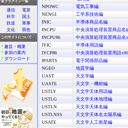
全プラグイン一覧
NPOWC
電気工事編
通信
電算
NENGI
工学系技術編
科学
国土
INIC
半導体商品名編
鉄道
軍事
INCPU
中央演算処理装置商品名
文化
萌色
INCPU86
中央演算処理装置商品名x
このサイトについて
IYIC
半導体用語編
趣旨・概要
参加の案内
IYCP86
中央演算処理装置用語x8
ダウンロード
IPARTS
電子関係部品編
NGEO
地質学編
UAST
天文学編
UASTE
天文学・機材編
USTLY
天文学天体用語編
USTLG
天文学天体地理編
USTLN
天文学天体名編
USTLNSS
天文学天体名太陽系編
USATE
天文学人工衛星編