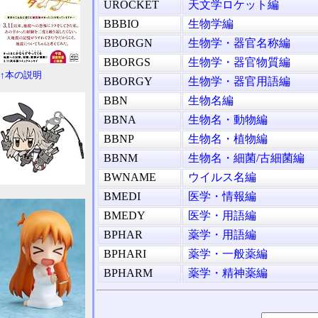
UROCKET
天文学ロケット編
BBBIO
生物学編
BBORGN
生物学・器官名称編
BBORGS
生物学・器官物質編
↑本の説明
BBORGY
生物学・器官用語編
BBN
生物名編
BBNA
生物名・動物編
BBNP
生物名・植物編
BBNM
生物名・細菌/古細菌編
BWNAME
ウイルス名編
BMEDI
医学・情報編
BMEDY
医学・用語編
BPHAR
薬学・用語編
BPHARI
薬学・一般薬編
BPHARM
薬学・精神薬編