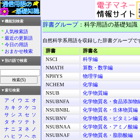
▼機能別検索
辞書グループ
：科学用語の基礎知識
人気検索語
最近の更新語
自然科学系用語を収録した辞書グループです
今日の用語
辞書
辞書名
おまかせ検索
NSCI
科学編
▼別の語で検索
NMATH
算数・数学編
NPHYS
物理学編
NCHEM
化学編
▼索引検索
NSUB
化学物質編
ア
イ
ウ
エ
オ
NSUBNFA
化学物質名・食品添加物
カ
キ
ク
ケ
コ
NSUBNBL
化学物質名・生体物質編
サ
シ
ス
セ
ソ
NSUBNV
化学物質名・ビタミン編
タ
チ
ツ
テ
ト
NSUBNAA
化学物質名・アミノ酸編
ナ
ニ
ヌ
ネ
ノ
NSUBNAF
化学物質名・脂肪酸編
ハ
ヒ
フ
ヘ
ホ