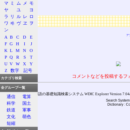
マ
ミ
ム
メ
モ
超星団
ヤ
ユ
ヨ
ラ
リ
ル
レ
ロ
広告
ワ
ヰ
ヴ
ヱ
ヲ
ン
ア
A
B
C
D
E
F
G
H
I
J
K
L
M
N
O
P
Q
R
S
T
U
V
W
X
Y
Z
数字
記号
コメントなどを投稿するフ
カテゴリ検索
全グループ一覧
通信用語の基礎知識検索システム WDIC Explorer Version 7.04a (
通信
電算
Search System 
科学
国土
Dictionary : 
鉄道
軍事
文化
萌色
短縮