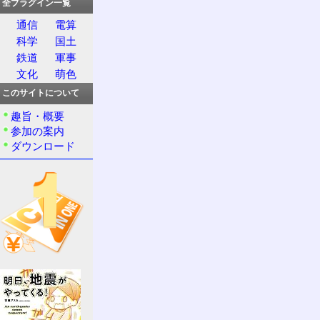
全プラグイン一覧
通信
電算
科学
国土
鉄道
軍事
文化
萌色
このサイトについて
趣旨・概要
参加の案内
ダウンロード