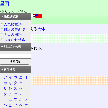
星団
読み：せいだん
外語：
star cluster
▼機能別検索
品詞：名詞
人気検索語
星が集まって見える
天体
。
最近の更新語
今日の用語
概要
おまかせ検索
▼別の語で検索
次のように分類される。
超星団
球状星団
散開星団
▼索引検索
ア
イ
ウ
エ
オ
リンク
カ
キ
ク
ケ
コ
用語の所属
サ
シ
ス
セ
ソ
タ
チ
ツ
テ
ト
天体
ナ
ニ
ヌ
ネ
ノ
関連する用語
ハ
ヒ
フ
ヘ
ホ
星雲