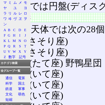
マ
ミ
ム
メ
モ
銀河系
では円盤(ディス
ヤ
ユ
ヨ
ラ
リ
ル
レ
ロ
主要な天体
ワ
ヰ
ヴ
ヱ
ヲ
ン
メシエ天体では次の28
A
B
C
D
E
F
G
H
I
J
M6
(さそり座)
K
L
M
N
O
P
Q
R
S
T
M7
(さそり座)
U
V
W
X
Y
Z
数字
記号
M11
(たて座) 野鴨星団
カテゴリ検索
M18
(いて座)
全グループ一覧
通信
電算
M21
(いて座)
科学
国土
鉄道
軍事
M23
(いて座)
文化
萌色
短縮