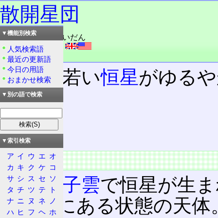
散開星団
▼機能別検索
読み：さんかいせいだん
外語：
open clusters
人気検索語
品詞：名詞
最近の更新語
今日の用語
比較的若い
恒星
がゆるや
おまかせ検索
▼別の語で検索
目次
概要
主要な天体
▼索引検索
ア
イ
ウ
エ
オ
概要
カ
キ
ク
ケ
コ
サ
シ
ス
セ
ソ
星間分子雲
で恒星が生ま
タ
チ
ツ
テ
ト
近距離にある状態の天体
ナ
ニ
ヌ
ネ
ノ
ハ
ヒ
フ
ヘ
ホ