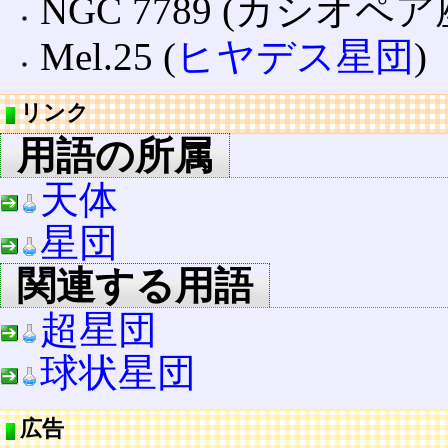
NGC 7789 (カシオペア
Mel.25 (
ヒヤデス星団
)
リンク
用語の所属
天体
星団
関連する用語
超星団
球状星団
広告