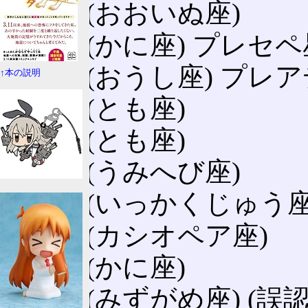
M41
(おおいぬ座)
M44
(かに座) プレセ
M45
(おうし座) プレ
↑本の説明
M46
(とも座)
M47
(とも座)
M48
(うみへび座)
M50
(いっかくじゅう座
M52
(カシオペア座)
M67
(かに座)
M73
(みずがめ座) (誤認