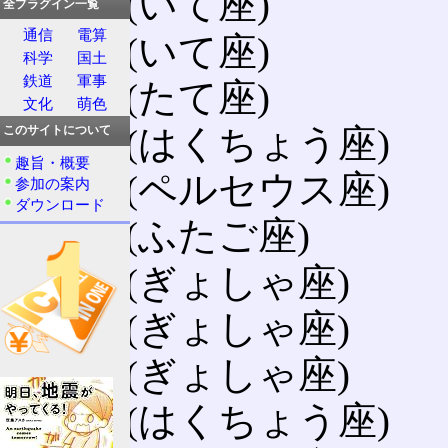
M24
(いて座)
全プラグイン一覧
通信
電算
M25
(いて座)
科学
国土
鉄道
軍事
M26
(たて座)
文化
萌色
M29
(はくちょう座)
このサイトについて
趣旨・概要
M34
(ペルセウス座)
参加の案内
ダウンロード
M35
(ふたご座)
M36
(ぎょしゃ座)
M37
(ぎょしゃ座)
M38
(ぎょしゃ座)
M39
(はくちょう座)