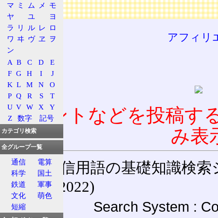
マ
ミ
ム
メ
モ
広告
ヤ
ユ
ヨ
ラ
リ
ル
レ
ロ
アフィリ
ワ
ヰ
ヴ
ヱ
ヲ
ン
A
B
C
D
E
F
G
H
I
J
K
L
M
N
O
P
Q
R
S
T
U
V
W
X
Y
コメントなどを投稿す
Z
数字
記号
み表
カテゴリ検索
全グループ一覧
通信
電算
通信用語の基礎知識検索システム W
科学
国土
(27-May-2022)
鉄道
軍事
文化
萌色
Search System : Co
短縮