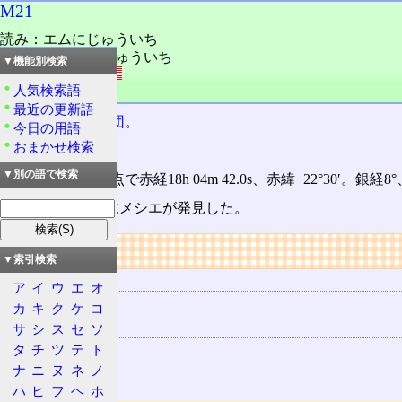
M21
読み：エムにじゅういち
読み：メシエにじゅういち
▼機能別検索
外語：
M21
人気検索語
品詞：固有名詞
最近の更新語
いて座
の
散開星団
。
今日の用語
おまかせ検索
別名NGC 6531。
▼別の語で検索
位置は2000年分点で赤経18h 04m 42.0s、赤緯−22°30′。
1764(明和元)年にメシエが発見した。
リンク
▼索引検索
用語の所属
ア
イ
ウ
エ
オ
21
カ
キ
ク
ケ
コ
関連する用語
サ
シ
ス
セ
ソ
タ
チ
ツ
テ
ト
散開星団
ナ
ニ
ヌ
ネ
ノ
いて座
ハ
ヒ
フ
ヘ
ホ