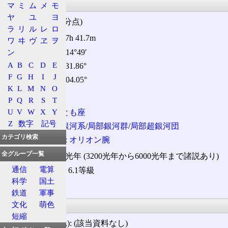
基本情報
マ
ミ
ム
メ
モ
ヤ
ユ
ヨ
座標(2000年分点)
ラ
リ
ル
レ
ロ
赤経
: 07h 41.7m
ワ
ヰ
ヴ
ヱ
ヲ
赤緯
: −14°49′
ン
A
B
C
D
E
銀経
: 231.86°
F
G
H
I
J
銀緯
: +04.05°
K
L
M
N
O
所属
P
Q
R
S
T
U
V
W
X
Y
星座
:
とも座
Z
数字
記号
銀河
:
銀河系
/
局部銀河群
/
局部超銀河団
カテゴリ検索
渦状腕
:
オリオン腕
全グループ一覧
距離: 約5400光年 (3200光年から6000光年まで諸説あり)
通信
電算
実視等級
(V): 6.1等級
科学
国土
タイプ: f
鉄道
軍事
物理的情報
文化
萌色
短縮
絶対等級
(M
): (該当資料なし)
V