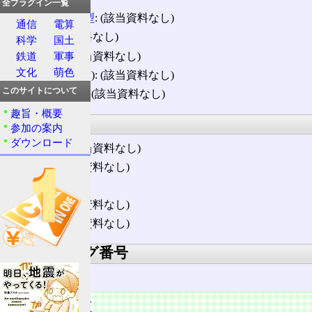
全プラグイン一覧
スペクトル型
: (該当資料なし)
通信
電算
色: (該当資料なし)
科学
国土
色指数
: (該当資料なし)
鉄道
軍事
文化
萌色
視線速度(RV): (該当資料なし)
このサイトについて
固有運動(μ): (該当資料なし)
趣旨・概要
詳細情報
参加の案内
ダウンロード
伴星雲: (該当資料なし)
質量
: (該当資料なし)
視直径: 27′
光度: (該当資料なし)
年齢: (該当資料なし)
主なカタログ番号
NGC 2437
天体の特徴