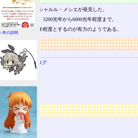
1771(明和8)年にシャルル・メシエが発見した。
距離は諸説あり、3200光年から6000光年程度まで。
5300から5400光年程度とするのが有力のようである。
↑本の説明
リンク
用語の所属
メシエカタログ
オリオン腕
とも座
散開星団
46
広告