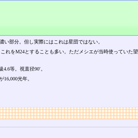
濃い部分。但し実際にはこれは星団ではない。
り、これをM24とすることも多い。ただメシエが当時使っていた望
等級4.6等。視直径90′。
が16,000光年。