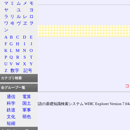
関連する用語
マ
ミ
ム
メ
モ
散開星団
ヤ
ユ
ヨ
ラ
リ
ル
レ
ロ
いて座
ワ
ヰ
ヴ
ヱ
ヲ
広告
ン
A
B
C
D
E
F
G
H
I
J
K
L
M
N
O
P
Q
R
S
T
U
V
W
X
Y
Z
数字
記号
カテゴリ検索
コ
全グループ一覧
通信
電算
科学
国土
通信用語の基礎知識検索システム WDIC Explorer Version 7.04a (
鉄道
軍事
文化
萌色
短縮