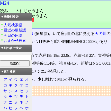
M24
読み：エムにじゅうよん
読み：メシエにじゅうよん
▼機能別検索
外語：
M24
人気検索語
品詞：固有名詞
最近の更新語
いて座
の
散開星団
(恒星雲)。いて座μ星の北に見える
天の川
の
今日の用語
おまかせ検索
同じ位置に小型かつ11等級と暗い散開星団NGC 6603があ
言われている。
▼別の語で検索
位置は2000年分点で赤経18h 18m 23.9s、赤緯−18°25′。実視
NGC 6603は、実視等級11.4等。視直径4.5′。距離はNGC 6603
1764(明和元)年にメシエが発見した。
▼索引検索
近傍にM18、M17、少し離れてM16が見られる。
ア
イ
ウ
エ
オ
カ
キ
ク
ケ
コ
リンク
サ
シ
ス
セ
ソ
タ
チ
ツ
テ
ト
用語の所属
ナ
ニ
ヌ
ネ
ノ
24
ハ
ヒ
フ
ヘ
ホ