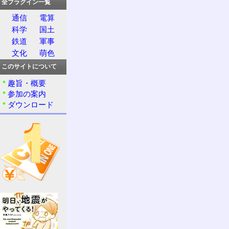
全プラグイン一覧
通信
電算
科学
国土
鉄道
軍事
文化
萌色
このサイトについて
趣旨・概要
参加の案内
ダウンロード