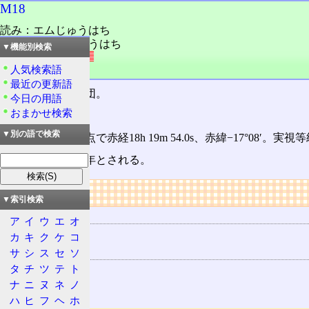
M18
読み：エムじゅうはち
読み：メシエじゅうはち
▼機能別検索
外語：
M18
人気検索語
品詞：固有名詞
最近の更新語
いて座
の散開星団。
今日の用語
おまかせ検索
別名NGC 6613。
▼別の語で検索
位置は2000年分点で赤経18h 19m 54.0s、赤緯−17°08′。
実直径は約17光年とされる。
リンク
▼索引検索
用語の所属
ア
イ
ウ
エ
オ
18
カ
キ
ク
ケ
コ
関連する用語
サ
シ
ス
セ
ソ
タ
チ
ツ
テ
ト
いて座
ナ
ニ
ヌ
ネ
ノ
球状星団
ハ
ヒ
フ
ヘ
ホ