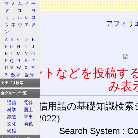
マ
ミ
ム
メ
モ
広告
ヤ
ユ
ヨ
ラ
リ
ル
レ
ロ
アフィリ
ワ
ヰ
ヴ
ヱ
ヲ
ン
A
B
C
D
E
F
G
H
I
J
K
L
M
N
O
P
Q
R
S
T
U
V
W
X
Y
コメントなどを投稿す
Z
数字
記号
み表
カテゴリ検索
全グループ一覧
通信
電算
通信用語の基礎知識検索システム W
科学
国土
(27-May-2022)
鉄道
軍事
文化
萌色
Search System : Co
短縮