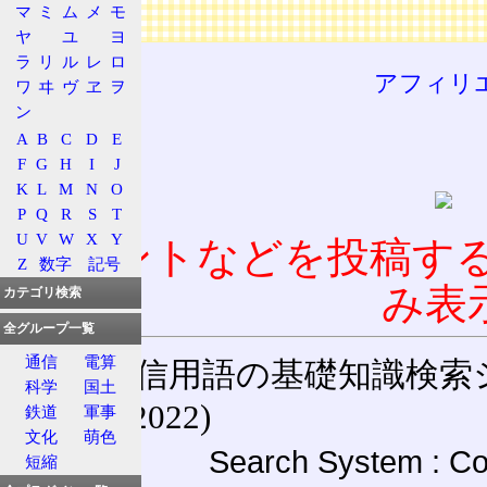
マ
ミ
ム
メ
モ
広告
ヤ
ユ
ヨ
ラ
リ
ル
レ
ロ
アフィリ
ワ
ヰ
ヴ
ヱ
ヲ
ン
A
B
C
D
E
F
G
H
I
J
K
L
M
N
O
P
Q
R
S
T
U
V
W
X
Y
コメントなどを投稿す
Z
数字
記号
み表
カテゴリ検索
全グループ一覧
通信
電算
通信用語の基礎知識検索システム W
科学
国土
(27-May-2022)
鉄道
軍事
文化
萌色
Search System : Co
短縮