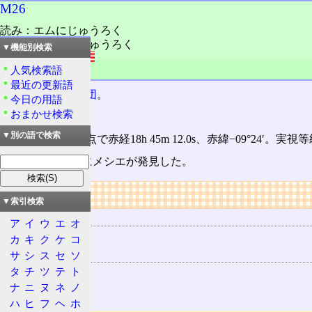
M26
読み：エムにじゅうろく
読み：メシエにじゅうろく
▼機能別検索
外語：
M26
人気検索語
品詞：固有名詞
最近の更新語
たて座
の
散開星団
。
今日の用語
おまかせ検索
別名NGC 6694。
▼別の語で検索
位置は2000年分点で赤経18h 45m 12.0s、赤緯−09°24′。実
1764(明和元)年にメシエが発見した。
リンク
▼索引検索
用語の所属
ア
イ
ウ
エ
オ
26
カ
キ
ク
ケ
コ
関連する用語
サ
シ
ス
セ
ソ
タ
チ
ツ
テ
ト
散開星団
ナ
ニ
ヌ
ネ
ノ
たて座
ハ
ヒ
フ
ヘ
ホ