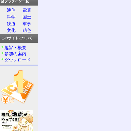
全プラグイン一覧
通信
電算
科学
国土
鉄道
軍事
文化
萌色
このサイトについて
趣旨・概要
参加の案内
ダウンロード