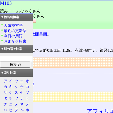
M103
読み：エムひゃくさん
読み：メシエひゃくさん
▼機能別検索
外語：
M103
人気検索語
品詞：固有名詞
最近の更新語
カシオペア座
の
散開星団
。
今日の用語
おまかせ検索
別名NGC 581。
▼別の語で検索
位置は2000年分点で赤経01h 33m 11.9s、赤緯+60°42′。銀
リンク
関連する用語
▼索引検索
散開星団
ア
イ
ウ
エ
オ
カシオペア座
カ
キ
ク
ケ
コ
サ
シ
ス
セ
ソ
広告
タ
チ
ツ
テ
ト
ナ
ニ
ヌ
ネ
ノ
ハ
ヒ
フ
ヘ
ホ
アフィリ