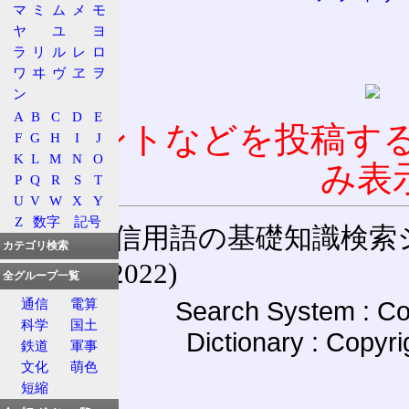
マ
ミ
ム
メ
モ
ヤ
ユ
ヨ
ラ
リ
ル
レ
ロ
ワ
ヰ
ヴ
ヱ
ヲ
ン
A
B
C
D
E
コメントなどを投稿す
F
G
H
I
J
K
L
M
N
O
み表
P
Q
R
S
T
U
V
W
X
Y
Z
数字
記号
通信用語の基礎知識検索システム W
カテゴリ検索
(27-May-2022)
全グループ一覧
Search System : Co
通信
電算
科学
国土
Dictionary : Copyr
鉄道
軍事
文化
萌色
短縮