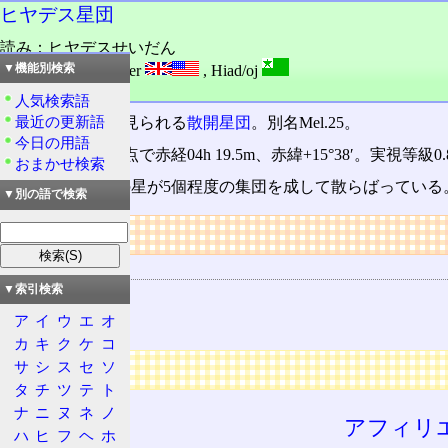
ヒヤデス星団
読み：ヒヤデスせいだん
外語：
Hyades cluster
,
Hiad/oj
▼機能別検索
品詞：固有名詞
人気検索語
最近の更新語
おうし座
方面に見られる
散開星団
。別名Mel.25。
今日の用語
位置は2000年分点で赤経04h 19.5m、赤緯+15°38′。実視等級
おまかせ検索
合計100個程度の星が5個程度の集団を成して散らばっている
▼別の語で検索
リンク
関連する用語
▼索引検索
散開星団
ア
イ
ウ
エ
オ
おうし座
カ
キ
ク
ケ
コ
広告
サ
シ
ス
セ
ソ
タ
チ
ツ
テ
ト
ナ
ニ
ヌ
ネ
ノ
アフィリ
ハ
ヒ
フ
ヘ
ホ