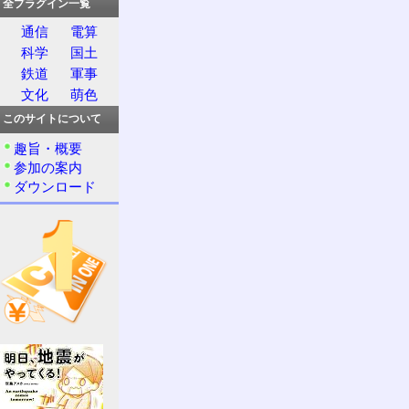
全プラグイン一覧
通信
電算
科学
国土
鉄道
軍事
文化
萌色
このサイトについて
趣旨・概要
参加の案内
ダウンロード