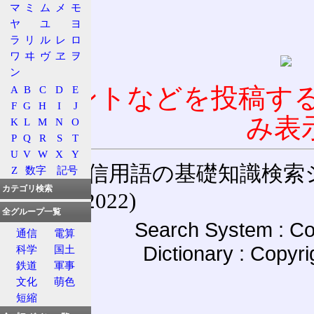
マ
ミ
ム
メ
モ
ヤ
ユ
ヨ
ラ
リ
ル
レ
ロ
ワ
ヰ
ヴ
ヱ
ヲ
ン
コメントなどを投稿す
A
B
C
D
E
F
G
H
I
J
み表
K
L
M
N
O
P
Q
R
S
T
U
V
W
X
Y
通信用語の基礎知識検索システム W
Z
数字
記号
カテゴリ検索
(27-May-2022)
全グループ一覧
Search System : Co
通信
電算
Dictionary : Copyr
科学
国土
鉄道
軍事
文化
萌色
短縮