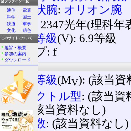
全プラグイン一覧
渦状腕
:
オリオン腕
通信
電算
科学
国土
距離: 2347光年(理科年表
鉄道
軍事
文化
萌色
実視等級
(V): 6.9等級
このサイトについて
趣旨・概要
タイプ: f
参加の案内
ダウンロード
物理的情報
絶対等級
(M
): (該当
V
スペクトル型
: (該当
色: (該当資料なし)
色指数
: (該当資料なし)