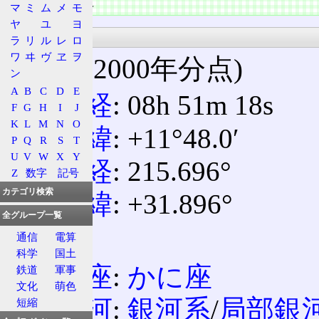
天体の情報
マ
ミ
ム
メ
モ
ヤ
ユ
ヨ
基本情報
ラ
リ
ル
レ
ロ
ワ
ヰ
ヴ
ヱ
ヲ
座標(2000年分点)
ン
A
B
C
D
E
赤経
: 08h 51m 18s
F
G
H
I
J
K
L
M
N
O
赤緯
: +11°48.0′
P
Q
R
S
T
U
V
W
X
Y
銀経
: 215.696°
Z
数字
記号
カテゴリ検索
銀緯
: +31.896°
全グループ一覧
所属
通信
電算
科学
国土
星座
:
かに座
鉄道
軍事
文化
萌色
銀河
:
銀河系
/
局部銀
短縮