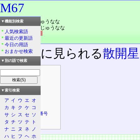
M67
読み：エムろくじゅうなな
▼機能別検索
読み：メシエろくじゅうなな
人気検索語
外語：
M67
最近の更新語
品詞：固有名詞
今日の用語
かに座
に見られる
散開星
おまかせ検索
▼別の語で検索
目次
天体の情報
基本情報
▼索引検索
物理的情報
ア
イ
ウ
エ
オ
詳細情報
カ
キ
ク
ケ
コ
主なカタログ番号
サ
シ
ス
セ
ソ
タ
チ
ツ
テ
ト
天体の特徴
ナ
ニ
ヌ
ネ
ノ
ハ
ヒ
フ
ヘ
ホ