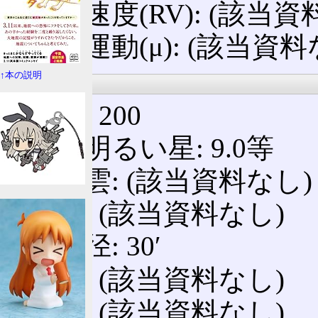
視線速度(RV): (該当資
固有運動(μ): (該当資料
↑本の説明
詳細情報
星数: 200
一番明るい星: 9.0等
伴星雲: (該当資料なし)
質量
: (該当資料なし)
視直径: 30′
光度: (該当資料なし)
年齢: (該当資料なし)