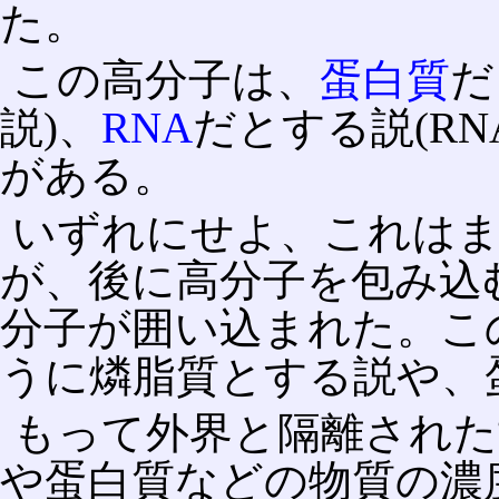
た。
この高分子は、
蛋白質
だ
説)、
RNA
だとする説(R
がある。
いずれにせよ、これは
が、後に高分子を包み込
分子が囲い込まれた。こ
うに燐脂質とする説や、
もって外界と隔離された
や蛋白質などの物質の濃