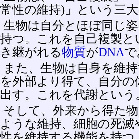
常性の維持)」という三
生物は自分とほぼ同じ姿
持つ。これを自己複製と
き継がれる
物質
が
DNA
で
また、生物は自身を維持
を外部より得て、自分の
出す。これを代謝という
そして、外来から得た物
ような維持、細胞の死滅
性を維持する機能を持つ