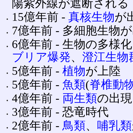
陽紫外線が遮断される
15億年前 ‐
真核生物
が
7億年前 ‐ 多細胞生物
6億年前 ‐ 生物の多様化 
ブリア爆発
、
澄江生物
5億年前 ‐
植物
が上陸
5億年前 ‐
魚類
(
脊椎動
4億年前 ‐
両生類
の出現
3億年前 ‐ 恐竜時代
2億年前 ‐
鳥類
、
哺乳類