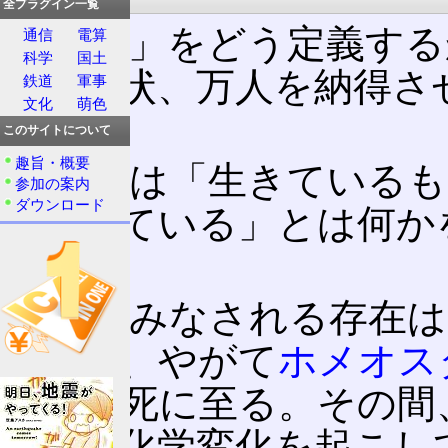
全プラグイン一覧
「生物」をどう定義する
通信
電算
科学
国土
る。現状、万人を納得さ
鉄道
軍事
文化
萌色
い。
このサイトについて
趣旨・概要
簡単には「生きているも
参加の案内
ダウンロード
「生きている」とは何か
ある。
生物とみなされる存在は
を作り、やがて
ホメオス
くなり死に至る。その間
体内で化学変化を起こし