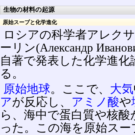
生物の材料の起源
原始スープと化学進化
ロシアの科学者アレク
ーリン(Александр Ивано
自著で発表した化学進化
る。
原始地球
。ここで、
大気
ア
が反応し、
アミノ酸
や
ら、海中で蛋白質や核酸
った。この海を原始スー