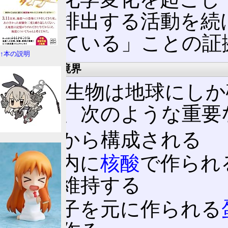
体外に排出する活動を続
「生きている」ことの証
↑本の説明
非生物との境界
現在、生物は地球にしか
限れば、次のような重要
細胞
から構成される
細胞内に
核酸
で作られ
物を維持する
遺伝子を元に作られる