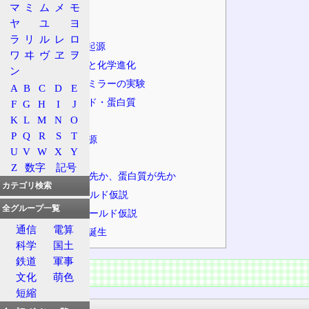
マ
ミ
ム
メ
モ
起源
ヤ
ユ
ヨ
概況
ラ
リ
ル
レ
ロ
生物の材料の起源
ワ
ヰ
ヴ
ヱ
ヲ
原始スープと化学進化
ン
ユーリー・ミラーの実験
A
B
C
D
E
ポリペプチド・蛋白質
F
G
H
I
J
K
L
M
N
O
生物の起源
P
Q
R
S
T
細胞膜の起源
U
V
W
X
Y
仮説
Z
数字
記号
遺伝子が先か、蛋白質が先か
カテゴリ検索
RNAワールド仮説
全グループ一覧
蛋白質ワールド仮説
通信
電算
共通祖先の誕生
科学
国土
鉄道
軍事
概要
文化
萌色
短縮
定義