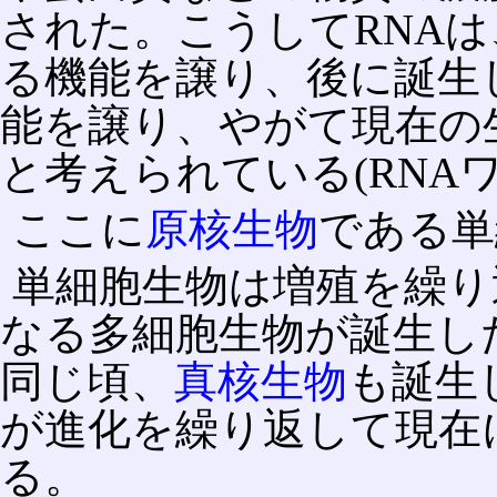
された。こうしてRNA
る機能を譲り、後に誕生
能を譲り、やがて現在の
と考えられている(RNA
ここに
原核生物
である単
単細胞生物は増殖を繰り
なる多細胞生物が誕生し
同じ頃、
真核生物
も誕生
が進化を繰り返して現在
る。