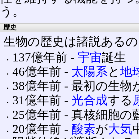
う。
歴史
生物の歴史は諸説あるの
137億年前 ‐
宇宙
誕生
46億年前 ‐
太陽系
と
地
38億年前 ‐ 最初の生
31億年前 ‐
光合成
する
25億年前 ‐ 真核細胞
20億年前 ‐
酸素
が
大気