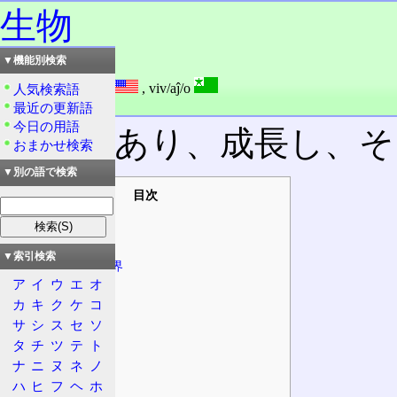
生物
▼機能別検索
読み：せいぶつ
外語：
creature
,
viv/aĵ/o
人気検索語
品詞：名詞
最近の更新語
今日の用語
生命があり、成長し、そ
おまかせ検索
▼別の語で検索
目次
概要
定義
▼索引検索
非生物との境界
ア
イ
ウ
エ
オ
物との境界
カ
キ
ク
ケ
コ
特徴
サ
シ
ス
セ
ソ
三大機能
タ
チ
ツ
テ
ト
歴史
ナ
ニ
ヌ
ネ
ノ
分類
ハ
ヒ
フ
ヘ
ホ