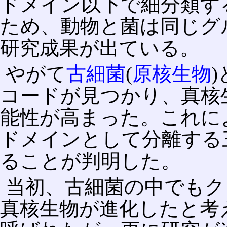
ドメイン以下で細分類す
ため、動物と菌は同じグ
研究成果が出ている。
やがて
古細菌
(
原核生物
)
コードが見つかり、真核
能性が高まった。これに
ドメインとして分離する
ることが判明した。
当初、古細菌の中でもク
真核生物が進化したと考