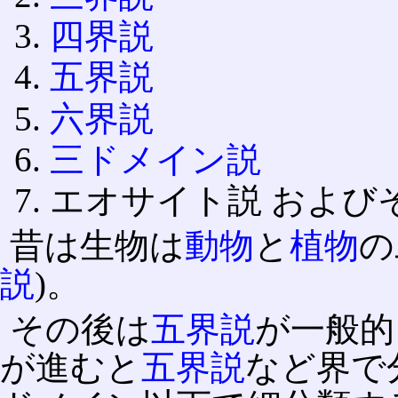
四界説
五界説
六界説
三ドメイン説
エオサイト説 および
昔は生物は
動物
と
植物
の
説
)。
その後は
五界説
が一般的
が進むと
五界説
など界で