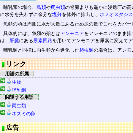
哺乳類の場合、
鳥類
や
爬虫類
の腎臓よりも遥かに浸透圧の高
に水分を失わずに余分な
塩分
を体外に排出し、
ホメオスタシス
魚類の頃は周囲に水が大量にあるため尿の量でこれをカバー
具体的には、魚類の殆どは
アンモニア
をアンモニアのまま排
は、
肝臓
にある
尿素回路
を用いてアンモニアを尿素に変えてア
哺乳類と同様に両生類から進化した
爬虫類
の場合は、アンモ
リンク
用語の所属
生物
哺乳綱
関連する用語
両生類
ネズミの卵
広告