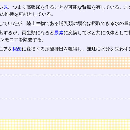
い
尿
、つまり高張尿を作ることが可能な腎臓を有している。こ
の維持を可能としている。
していたが、陸上生物である哺乳類の場合は摂取できる水の量
出するが、両生類になると
尿素
に変換して水と共に液体として
ンモニアを除去する。
ニアを
尿酸
に変換する尿酸排出を獲得し、無駄に水分を失わず