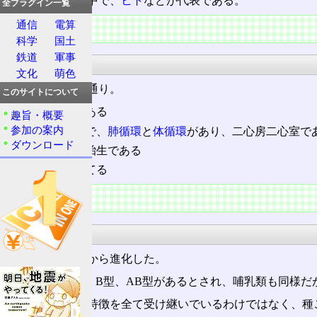
現存する動物の中で、
ヒト
などが代表である。
全プラグイン一覧
通信
電算
特徴
科学
国土
鉄道
軍事
主な特徴
文化
萌色
主な特徴は次の通り。
このサイトについて
恒温動物である
趣旨・概要
参加の案内
閉鎖血管系
で、
肺循環
と
体循環
があり、二心房二心室で
ダウンロード
原則として胎生である
乳で子を育てる
発生生物学
血液型
哺乳類は両生類から進化した。
両生類にはA型、B型、AB型があるとされ、哺乳類も同様だ
ただし両生類の特徴を全て受け継いでいるわけではなく、種