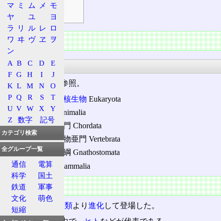
マ
ミ
ム
メ
モ
濃縮機能
ヤ
ユ
ヨ
ラ
リ
ル
レ
ロ
情報
ワ
ヰ
ヴ
ヱ
ヲ
ン
A
B
C
D
E
分類
F
G
H
I
J
詳細は
哺乳綱
を参照。
K
L
M
N
O
P
Q
R
S
T
ドメイン
:
真核生物
Eukaryota
U
V
W
X
Y
界:
動物界
Animalia
Z
数字
記号
門: 脊索動物門 Chordata
カテゴリ検索
亜門: 脊椎動物亜門 Vertebrata
全グループ一覧
上綱: 顎口上綱 Gnathostomata
通信
電算
綱:
哺乳綱
Mammalia
科学
国土
概要
鉄道
軍事
文化
萌色
約2億年前、
両生類
より
進化
して登場した。
短縮