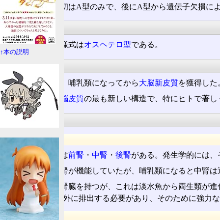
人間の場合、当初はA型のみで、後にA型から遺伝子欠損に
性染色体
哺乳類の性決定様式は
オスヘテロ型
である。
↑本の説明
脳
大脳皮質
のうち、哺乳類になってから
大脳新皮質
を獲得した
大脳新皮質は
大脳皮質
の最も新しい構造で、特にヒトで著し
腎臓
構造
脊椎動物
の
腎臓
は
前腎
・
中腎
・
後腎
がある。発生学的には、
両生類の頃は中腎が機能していたが、哺乳類になると中腎は
哺乳類は二つの腎臓を持つが、これは淡水魚から両生類が進
水分
を積極的に体外に排出する必要があり、そのために強力な
濃縮機能