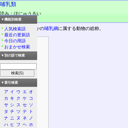
哺乳類
読み：ほにゅうるい
品詞：名詞
▼機能別検索
脊索動物門のなかの
哺乳綱
に属する動物の総称。
人気検索語
最近の更新語
今日の用語
目次
おまかせ検索
情報
▼別の語で検索
分類
概要
特徴
主な特徴
▼索引検索
発生生物学
ア
イ
ウ
エ
オ
血液型
カ
キ
ク
ケ
コ
性染色体
サ
シ
ス
セ
ソ
タ
チ
ツ
テ
ト
脳
ナ
ニ
ヌ
ネ
ノ
腎臓
ハ
ヒ
フ
ヘ
ホ
構造