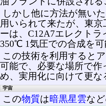
油プラントに併設される
しかし他に方法が無いた
用いられて来たが、東京
ーは、C12A7エレクト
350℃ 1気圧での合成
この技術を利用するとア
可能で、必要な場所で作
め、実用化に向けて更な
宇宙
この
物質
は
暗黒星雲
など