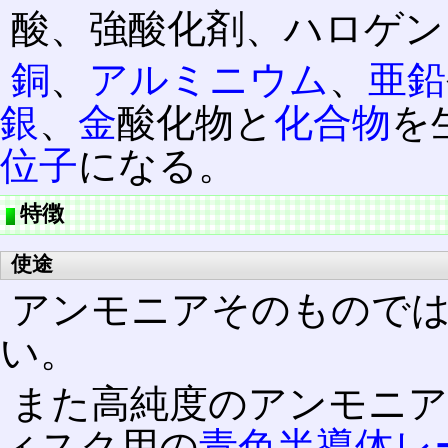
酸、強酸化剤、ハロゲン
銅
、
アルミニウム
、
亜鉛
銀
、
金
酸化物と
化合物
を
位子
になる。
特徴
使途
アンモニアそのものでは
い。
また高純度のアンモニ
ィスク用の
青色半導体レ