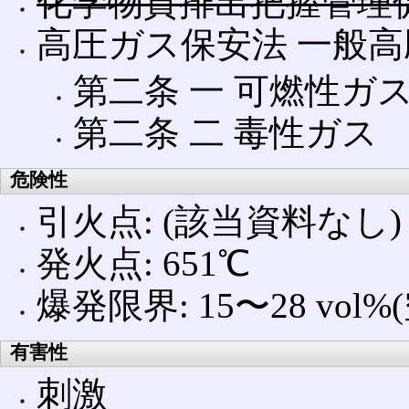
化学物質排出把握管理促進
高圧ガス保安法 一般
第二条 一 可燃性ガ
第二条 二 毒性ガス
危険性
引火点: (該当資料なし)
発火点: 651℃
爆発限界: 15〜28 vol%
有害性
刺激