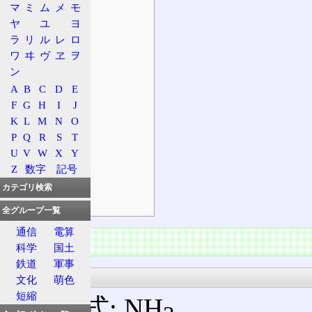
マ
ミ
ム
メ
モ
使途
ヤ
ユ
ヨ
生物有機化学
ラ
リ
ル
レ
ロ
工業的製法
ワ
ヰ
ヴ
ヱ
ヲ
補足
ン
合成技術
A
B
C
D
E
F
G
H
I
J
宇宙
K
L
M
N
O
安全性
P
Q
R
S
T
適用法令
U
V
W
X
Y
危険性
Z
数字
記号
有害性
カテゴリ検索
環境影響
全グループ一覧
通信
電算
概要
科学
国土
鉄道
軍事
基本情報
文化
萌色
短縮
組成式: NH