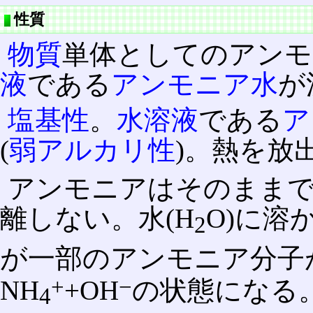
性質
物質
単体としてのアンモ
液
である
アンモニア水
が
塩基性
。
水溶液
である
ア
(
弱アルカリ性
)。熱を放
アンモニアはそのままで
離しない。水(H
O)に溶
2
が一部のアンモニア分子
+
−
NH
+OH
の状態になる
4