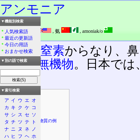
アンモニア
▼機能別検索
読み：アンモニア
外語：
ammonia
,
氨
,
amoniak/o
人気検索語
品詞：名詞
最近の更新語
今日の用語
水素
と
窒素
からなり、鼻
おまかせ検索
有する
無機物
。日本では
▼別の語で検索
く。
▼索引検索
目次
ア
イ
ウ
エ
オ
概要
カ
キ
ク
ケ
コ
基本情報
サ
シ
ス
セ
ソ
誘導体、関連物質の例
タ
チ
ツ
テ
ト
ナ
ニ
ヌ
ネ
ノ
性質
ハ
ヒ
フ
ヘ
ホ
特徴