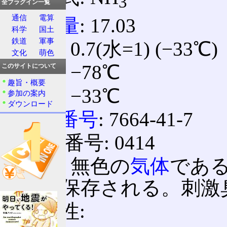
3
全プラグイン一覧
通信
電算
分子量
: 17.03
科学
国土
鉄道
軍事
比重
: 0.7(水=1) (−33℃)
文化
萌色
融点
: −78℃
このサイトについて
趣旨・概要
沸点
: −33℃
参加の案内
ダウンロード
CAS番号
: 7664-41-7
ICSC番号: 0414
外観: 無色の
気体
であ
して保存される。刺激
溶解性: