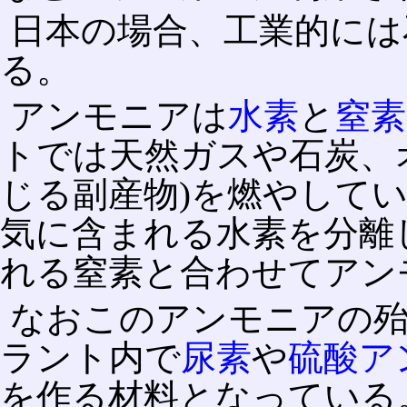
日本の場合、工業的には
る。
アンモニアは
水素
と
窒素
トでは天然ガスや石炭、
じる副産物)を燃やして
気に含まれる水素を分離
れる窒素と合わせてアン
なおこのアンモニアの
ラント内で
尿素
や
硫酸ア
を作る材料となっている