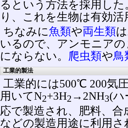
るという方法を採用した
り、これを生物は有効活
ちなみに
魚類
や
両生類
は
いるので、アンモニアの
にならない。
爬虫類
や
鳥
工業的製法
工業的には500℃ 20
用いてN
+3H
→2NH
(
2
2
3
応で製造され、肥料、合
などの製造用途に利用さ