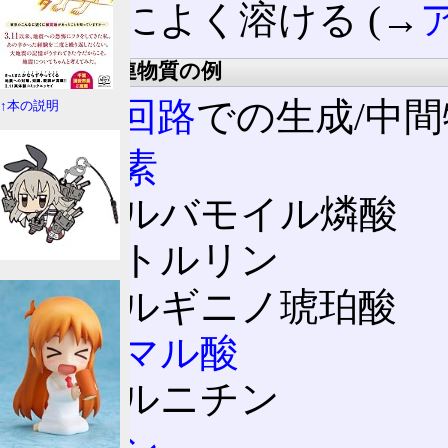
水
によく溶ける (→
誘導体、関連物質の例
尿素回路
での生成/中
↑本の説明
尿素
カルバモイル燐酸
シトルリン
アルギニノ琥珀酸
フマル酸
オルニチン