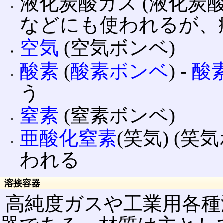
液化炭酸ガス (液化炭酸
などにも使われるが、
空気
(空気ボンベ)
酸素
(
酸素ボンベ
) ‐
酸
う
窒素
(窒素ボンベ)
亜酸化窒素
(笑気) (笑
われる
溶接容器
高純度ガスや工業用各種