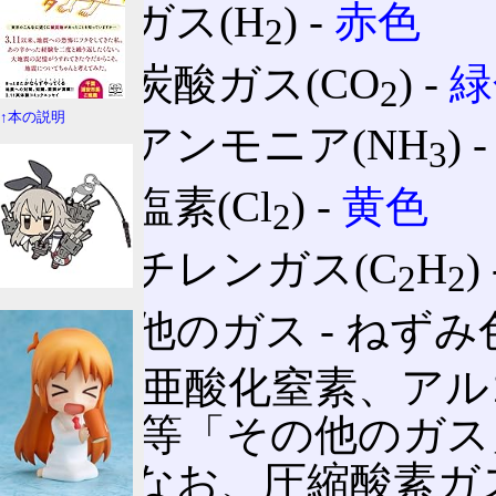
水素
ガス(H
) ‐
赤色
2
液化炭酸ガス(CO
) ‐
緑
2
↑本の説明
液化アンモニア(NH
) 
3
液化塩素(Cl
) ‐
黄色
2
アセチレンガス(C
H
)
2
2
その他のガス ‐ ねずみ
窒素、亜酸化窒素、アル
LPガス等「その他のガ
れる。なお、圧縮酸素ガ