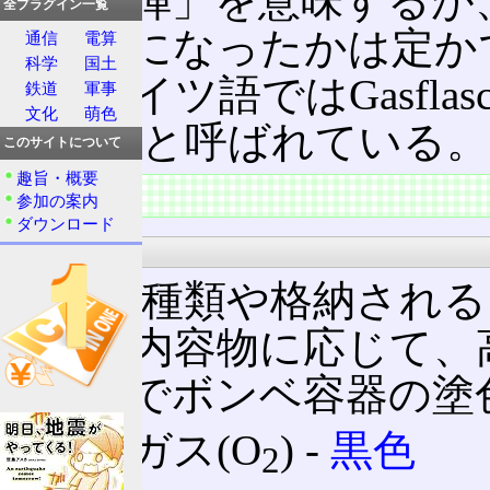
は「爆弾」を意味するが
全プラグイン一覧
の呼称になったかは定か
通信
電算
科学
国土
ベはドイツ語ではGasflas
鉄道
軍事
文化
萌色
cylinderと呼ばれている。
このサイトについて
趣旨・概要
特徴
参加の案内
ダウンロード
色分け
容器の種類や格納される
それら内容物に応じて、
規則」でボンベ容器の塗
酸素
ガス(O
) ‐
黒色
2