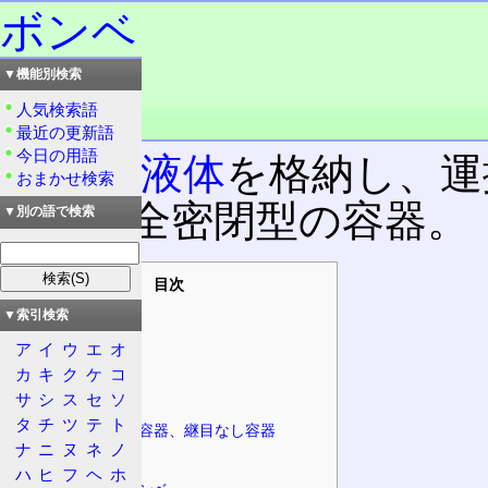
ボンベ
▼機能別検索
読み：ぼんべ
外語：
Bombe
人気検索語
品詞：名詞
最近の更新語
今日の用語
気体
や
液体
を格納し、運
おまかせ検索
能な完全密閉型の容器。
▼別の語で検索
目次
概要
▼索引検索
特徴
ア
イ
ウ
エ
オ
色分け
カ
キ
ク
ケ
コ
サ
シ
ス
セ
ソ
種類
タ
チ
ツ
テ
ト
シームレス容器、継目なし容器
ナ
ニ
ヌ
ネ
ノ
溶接容器
ハ
ヒ
フ
ヘ
ホ