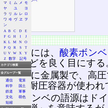
カセットボンベ
マ
ミ
ム
メ
モ
補足
ヤ
ユ
ヨ
寸法
ラ
リ
ル
レ
ロ
ワ
ヰ
ヴ
ヱ
ヲ
返却
ン
突然噴出
A
B
C
D
E
F
G
H
I
J
概要
K
L
M
N
O
P
Q
R
S
T
日常的には、
酸素ボンベ
U
V
W
X
Y
Z
数字
記号
ンベなどを良く目にする
カテゴリ検索
一般的に金属製で、高圧
全グループ一覧
通信
電算
できる耐圧容器が使われ
科学
国土
鉄道
軍事
なおボンベの語源はドイ
文化
萌色
短縮