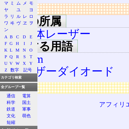
マ
ミ
ム
メ
モ
リンク
ヤ
ユ
ヨ
ラ
リ
ル
レ
ロ
用語の所属
ワ
ヰ
ヴ
ヱ
ヲ
ン
半導体レーザー
A
B
C
D
E
関連する用語
F
G
H
I
J
K
L
M
N
O
470nm
P
Q
R
S
T
U
V
W
X
Y
レーザーダイオード
Z
数字
記号
カテゴリ検索
広告
全グループ一覧
通信
電算
科学
国土
アフィリ
鉄道
軍事
文化
萌色
短縮