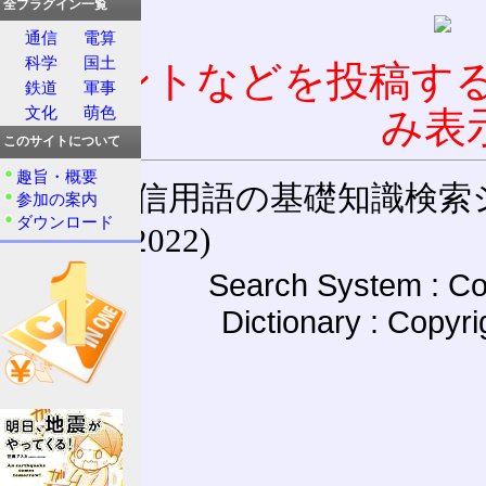
全プラグイン一覧
通信
電算
科学
国土
コメントなどを投稿す
鉄道
軍事
文化
萌色
み表
このサイトについて
趣旨・概要
通信用語の基礎知識検索システム W
参加の案内
ダウンロード
(27-May-2022)
Search System : Co
Dictionary : Copyr