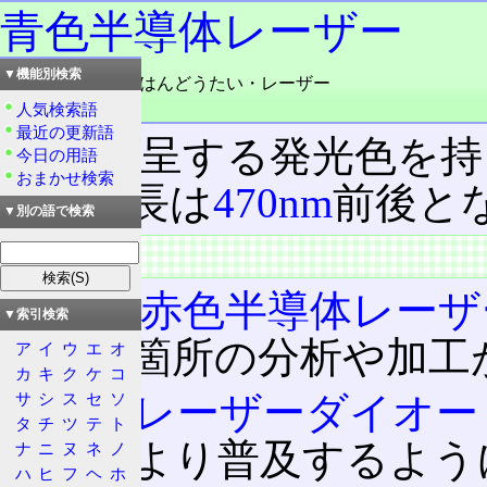
青色半導体レーザー
▼機能別検索
読み：あおいろ・はんどうたい・レーザー
品詞：名詞
人気検索語
最近の更新語
青色
を呈する発光色を持
今日の用語
おまかせ検索
発振波長は
470nm
前後と
▼別の語で検索
概要
従来の
赤色半導体レーザ
▼索引検索
細かい箇所の分析や加工
ア
イ
ウ
エ
オ
カ
キ
ク
ケ
コ
サ
シ
ス
セ
ソ
GaN系
レーザーダイオー
タ
チ
ツ
テ
ト
ことにより普及するよう
ナ
ニ
ヌ
ネ
ノ
ハ
ヒ
フ
ヘ
ホ