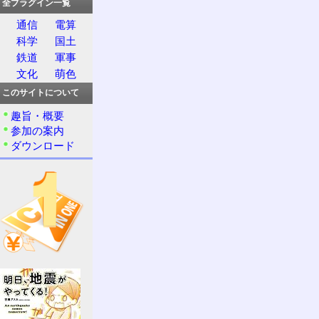
全プラグイン一覧
通信
電算
科学
国土
鉄道
軍事
文化
萌色
このサイトについて
趣旨・概要
参加の案内
ダウンロード