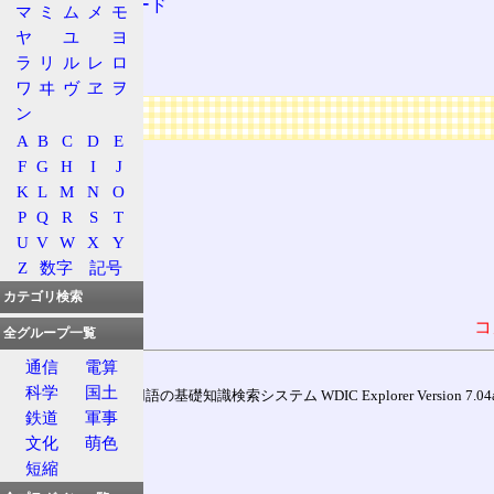
発光ダイオード
マ
ミ
ム
メ
モ
レーザー
ヤ
ユ
ヨ
ラ
リ
ル
レ
ロ
LD
ワ
ヰ
ヴ
ヱ
ヲ
広告
ン
A
B
C
D
E
F
G
H
I
J
K
L
M
N
O
P
Q
R
S
T
U
V
W
X
Y
Z
数字
記号
カテゴリ検索
コ
全グループ一覧
通信
電算
科学
国土
通信用語の基礎知識検索システム WDIC Explorer Version 7.04a (
鉄道
軍事
文化
萌色
短縮