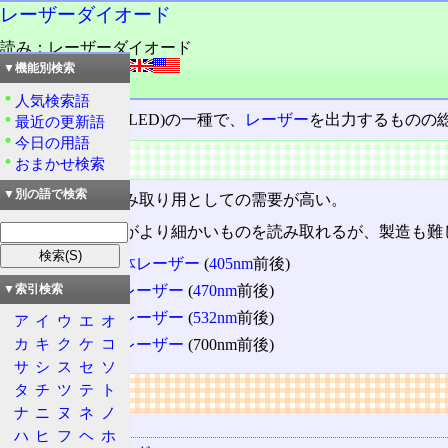
レーザーダイオード
読み：レーザーダイオード
外語：
Laser diode
▼機能別検索
品詞：名詞
人気検索語
発光ダイオード
(LED)の一種で、
レーザー
を出力するものの
最近の更新語
今日の用語
概要
おまかせ検索
▼別の語で検索
光ディスク
の読み取り用としての需要が高い。
波長が短いほうがより細かいものを読み取れるが、製造も難
青紫色半導体レーザー
(
405nm
前後)
青色半導体レーザー
(
470nm
前後)
▼索引検索
緑色半導体レーザー
(
532nm
前後)
ア
イ
ウ
エ
オ
カ
キ
ク
ケ
コ
赤色半導体レーザー
(700nm前後)
サ
シ
ス
セ
ソ
リンク
タ
チ
ツ
テ
ト
ナ
ニ
ヌ
ネ
ノ
用語の所属
ハ
ヒ
フ
ヘ
ホ