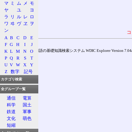
マ
ミ
ム
メ
モ
ヤ
ユ
ヨ
ラ
リ
ル
レ
ロ
ワ
ヰ
ヴ
ヱ
ヲ
ン
コ
A
B
C
D
E
F
G
H
I
J
K
L
M
N
O
通信用語の基礎知識検索システム WDIC Explorer Version 7.04a (
P
Q
R
S
T
U
V
W
X
Y
Z
数字
記号
カテゴリ検索
全グループ一覧
通信
電算
科学
国土
鉄道
軍事
文化
萌色
短縮