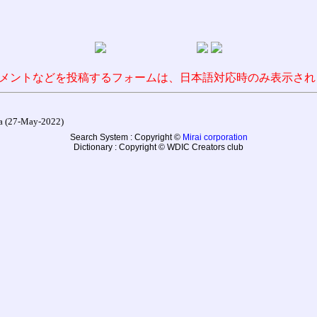
メントなどを投稿するフォームは、日本語対応時のみ表示され
27-May-2022)
Search System : Copyright ©
Mirai corporation
Dictionary : Copyright © WDIC Creators club