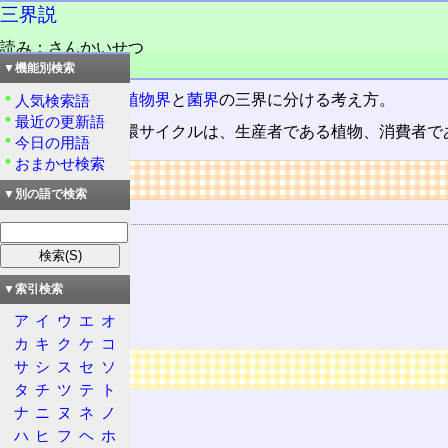
三界説
読み：さんかいせつ
品詞：名詞
▼機能別検索
生物
を
動物界
と
植物界
と
菌界
の三界に分ける考え方。
人気検索語
最近の更新語
自然界の物質循環サイクルは、生産者である植物、消費者で
今日の用語
おまかせ検索
リンク
▼別の語で検索
関連する用語
生物
菌界
▼索引検索
動物界
ア
イ
ウ
エ
オ
植物界
カ
キ
ク
ケ
コ
広告
サ
シ
ス
セ
ソ
タ
チ
ツ
テ
ト
ナ
ニ
ヌ
ネ
ノ
ハ
ヒ
フ
ヘ
ホ