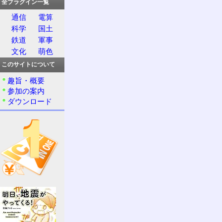
全プラグイン一覧
通信
電算
科学
国土
鉄道
軍事
文化
萌色
このサイトについて
趣旨・概要
参加の案内
ダウンロード