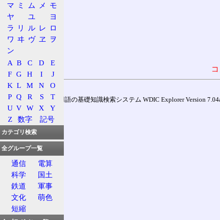
マ
ミ
ム
メ
モ
ヤ
ユ
ヨ
ラ
リ
ル
レ
ロ
ワ
ヰ
ヴ
ヱ
ヲ
ン
A
B
C
D
E
コ
F
G
H
I
J
K
L
M
N
O
P
Q
R
S
T
通信用語の基礎知識検索システム WDIC Explorer Version 7.04a (
U
V
W
X
Y
Z
数字
記号
カテゴリ検索
全グループ一覧
通信
電算
科学
国土
鉄道
軍事
文化
萌色
短縮