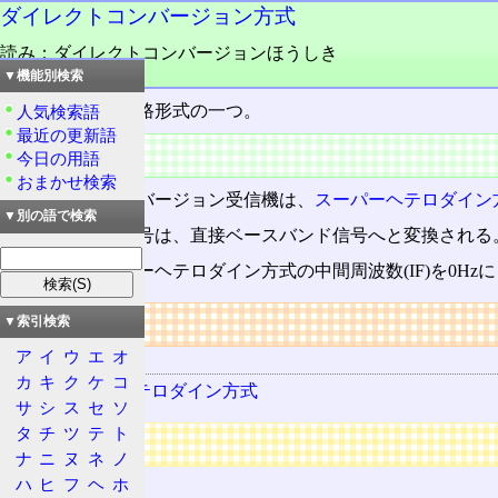
ダイレクトコンバージョン方式
読み：ダイレクトコンバージョンほうしき
品詞：名詞
▼機能別検索
電波受信機の回路形式の一つ。
人気検索語
最近の更新語
概要
今日の用語
おまかせ検索
ダイレクトコンバージョン受信機は、
スーパーヘテロダイン
▼別の語で検索
受信した無線信号は、直接ベースバンド信号へと変換される
これは、スーパーヘテロダイン方式の中間周波数(IF)を0H
リンク
▼索引検索
ア
イ
ウ
エ
オ
関連する用語
カ
キ
ク
ケ
コ
スーパーヘテロダイン方式
サ
シ
ス
セ
ソ
タ
チ
ツ
テ
ト
広告
ナ
ニ
ヌ
ネ
ノ
ハ
ヒ
フ
ヘ
ホ