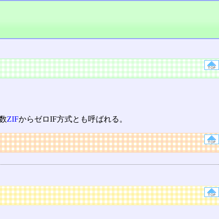
数
ZIF
からゼロIF方式とも呼ばれる。