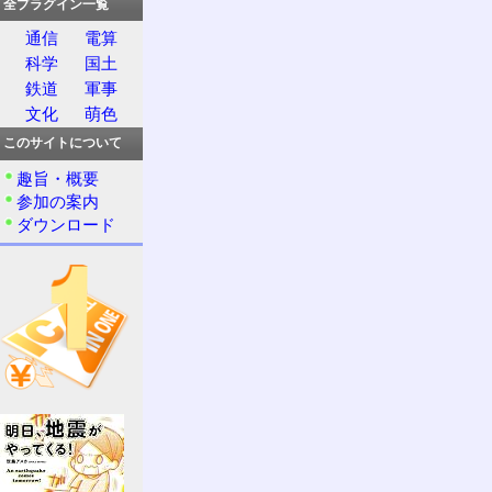
全プラグイン一覧
通信
電算
科学
国土
鉄道
軍事
文化
萌色
このサイトについて
趣旨・概要
参加の案内
ダウンロード