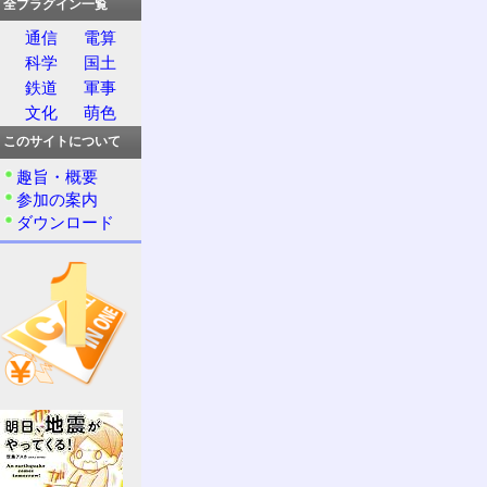
全プラグイン一覧
通信
電算
科学
国土
鉄道
軍事
文化
萌色
このサイトについて
趣旨・概要
参加の案内
ダウンロード