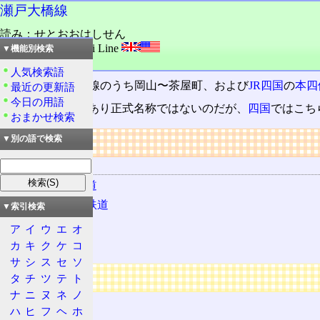
瀬戸大橋線
読み：せとおおはしせん
外語：
Seto Oohashi Line
▼機能別検索
品詞：固有名詞
人気検索語
JR西日本
、宇野線のうち岡山〜茶屋町、および
JR四国
の
本四
最近の更新語
今日の用語
あくまで通称であり正式名称ではないのだが、
四国
ではこち
おまかせ検索
リンク
▼別の語で検索
関連する用語
四国旅客鉄道
西日本旅客鉄道
▼索引検索
本四備讃線
ア
イ
ウ
エ
オ
予讃本線
カ
キ
ク
ケ
コ
サ
シ
ス
セ
ソ
広告
タ
チ
ツ
テ
ト
ナ
ニ
ヌ
ネ
ノ
ハ
ヒ
フ
ヘ
ホ