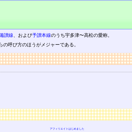
備讃線
、および
予讃本線
のうち宇多津〜高松の愛称。
らの呼び方のほうがメジャーである。
アフィリエイトはじめました