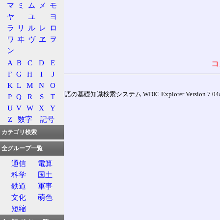
マ
ミ
ム
メ
モ
ヤ
ユ
ヨ
ラ
リ
ル
レ
ロ
ワ
ヰ
ヴ
ヱ
ヲ
ン
A
B
C
D
E
コ
F
G
H
I
J
K
L
M
N
O
通信用語の基礎知識検索システム WDIC Explorer Version 7.04a (
P
Q
R
S
T
U
V
W
X
Y
Z
数字
記号
カテゴリ検索
全グループ一覧
通信
電算
科学
国土
鉄道
軍事
文化
萌色
短縮