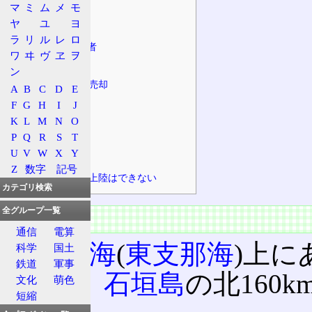
マ
ミ
ム
メ
モ
特徴
ヤ
ユ
ヨ
海保警備
ラ
リ
ル
レ
ロ
所有者、管理者
ワ
ヰ
ヴ
ヱ
ヲ
島の土地
ン
東京都への売却
A
B
C
D
E
支那
F
G
H
I
J
K
L
M
N
O
補足
P
Q
R
S
T
灯台
U
V
W
X
Y
神社
Z
数字
記号
日本人でも上陸はできない
カテゴリ検索
全グループ一覧
概要
通信
電算
西沖縄海
(
東支那海
)上に
科学
国土
鉄道
軍事
425km、
石垣島
の北160k
文化
萌色
短縮