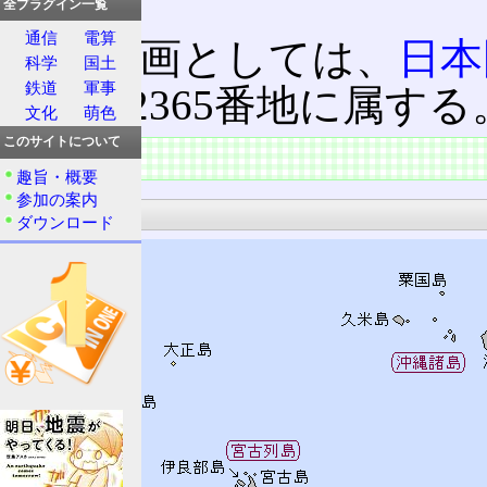
る。
全プラグイン一覧
通信
電算
行政区画としては、
日本
科学
国土
鉄道
軍事
番地〜2365番地に属する
文化
萌色
このサイトについて
状況
趣旨・概要
参加の案内
構成
ダウンロード