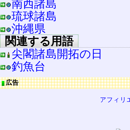
南西諸島
琉球諸島
沖縄県
関連する用語
尖閣諸島開拓の日
釣魚台
広告
アフィリ