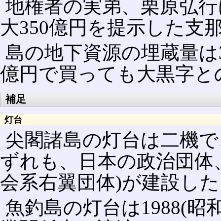
地権者の実弟、栗原弘行
大350億円を提示した支
島の地下資源の埋蔵量は3
億円で買っても大黒字と
補足
灯台
尖閣諸島の灯台は二機で
ずれも、日本の政治団体、
会系右翼団体)が建設し
魚釣島の灯台は1988(昭