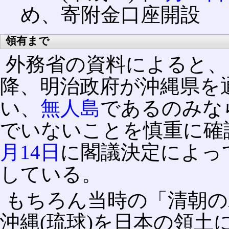
め、寄附金口座開設
領有まで
外務省の資料によると、この
降、明治政府が沖縄県を
い、
無人島
であるのみな
でいないことを慎重に確認し
月14日
に閣議決定によっ
している。
もちろん当時の「清朝の
沖縄(琉球)を日本の領