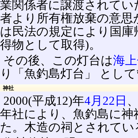
業関係者に譲渡されていた。
者より所有権放棄の意思
は民法の規定により国庫
得物として取得)。
その後、この灯台は
海上
り「魚釣島灯台」 とし
神社
2000(平成12)年
4月22日
年社により、魚釣島に神
た。木造の祠とされてい