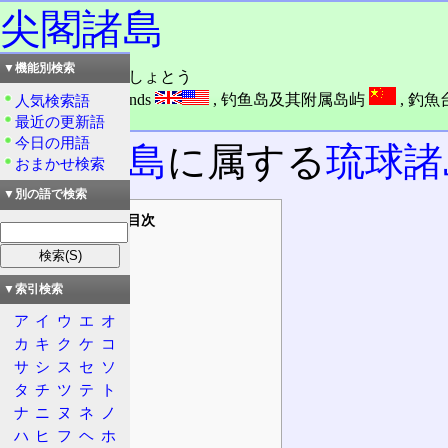
尖閣諸島
▼機能別検索
読み：せんかく・しょとう
外語：
Senkaku Islands
,
钓鱼岛及其附属岛屿
,
釣魚
人気検索語
品詞：その他地名
最近の更新語
今日の用語
南西諸島
に属する
琉球諸
おまかせ検索
▼別の語で検索
目次
概要
状況
▼索引検索
構成
ア
イ
ウ
エ
オ
隣接する列島
カ
キ
ク
ケ
コ
歴史
サ
シ
ス
セ
ソ
沿革
タ
チ
ツ
テ
ト
領有まで
ナ
ニ
ヌ
ネ
ノ
石油埋蔵発覚
ハ
ヒ
フ
ヘ
ホ