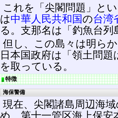
これを「尖閣問題」とい
は
中華人民共和国
の
台湾
る。支那名は「釣魚台列
但し、この島々は明らか
日本国政府は「領土問題
を取っている。
特徴
海保警備
現在、尖閣諸島周辺海域
め、第十一管区海上保安