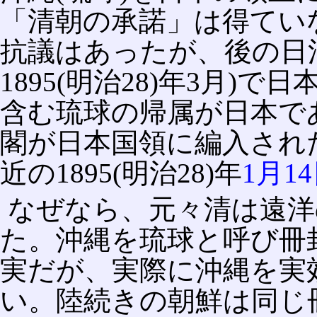
「清朝の承諾」は得てい
抗議はあったが、後の日清戦争
1895(明治28)年3月
含む琉球の帰属が日本で
閣が日本国領に編入され
近の1895(明治28)年
1月1
なぜなら、元々清は遠洋
た。沖縄を琉球と呼び冊
実だが、実際に沖縄を実
い。陸続きの朝鮮は同じ