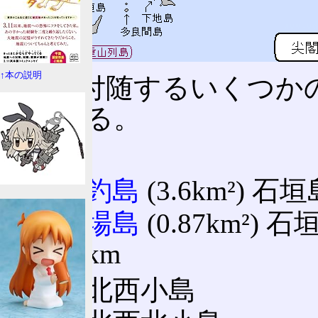
↑本の説明
5島と付随するいくつか
れている。
5島
魚釣島
(3.6km²) 
久場島
(0.87km²
22km
北西小島