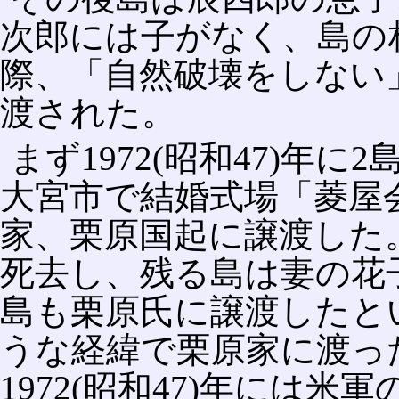
次郎には子がなく、島の
際、「自然破壊をしない
渡された。
まず1972(昭和47)年
大宮市で結婚式場「菱屋
家、栗原国起に譲渡した。1
死去し、残る島は妻の花
島も栗原氏に譲渡したと
うな経緯で栗原家に渡っ
1972(昭和47)年には