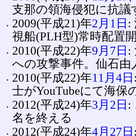
支那の領海侵犯に抗議
2009(平成21)年
2月1日
視船(PLH型)常時配置
2010(平成22)年
9月7日
への攻撃事件。仙石由
2010(平成22)年
11月4日
士がYouTubeにて海
2012(平成24)年
3月2日
名を終える
2012(平成24)年
4月27日