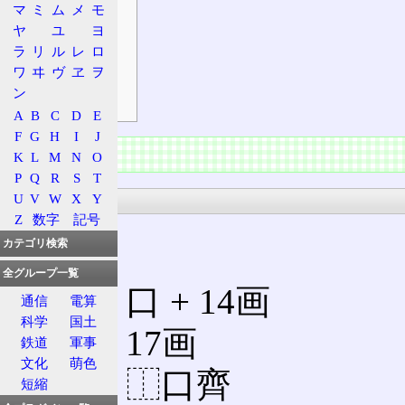
日本語
マ
ミ
ム
メ
モ
発音
ヤ
ユ
ヨ
ラ
リ
ル
レ
ロ
熟語
ワ
ヰ
ヴ
ヱ
ヲ
補足
ン
符号
A
B
C
D
E
F
G
H
I
J
情報
K
L
M
N
O
P
Q
R
S
T
漢字
U
V
W
X
Y
Z
数字
記号
カテゴリ検索
全グループ一覧
部首
: 口 + 14画
通信
電算
科学
国土
総画: 17画
鉄道
軍事
文化
萌色
解字: ⿰口齊
短縮