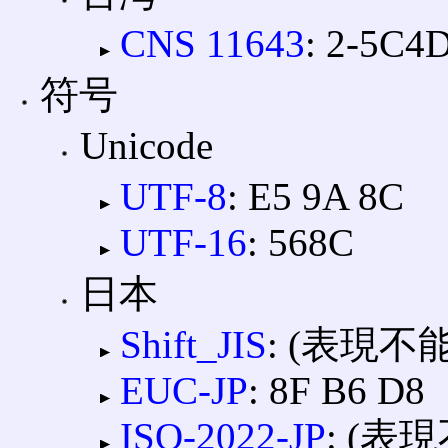
CNS 11643
: 2-5C4
符号
Unicode
UTF-8
: E5 9A 8C
UTF-16
: 568C
日本
Shift_JIS
: (表現不能
EUC-JP
: 8F B6 D8
ISO-2022-JP
: (表