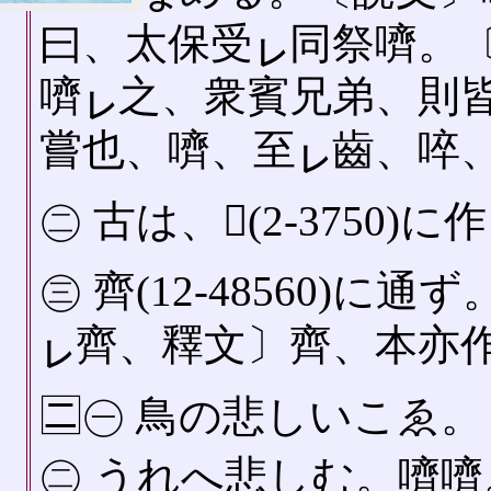
曰、太保受
同祭嚌。
㆑
嚌
之、衆賓兄弟、則
㆑
嘗也、嚌、至
齒、啐
㆑
㊁ 古は、𠴧(2-375
㊂ 齊(12-48560)
齊、釋文〕齊、本亦
㆑
🈔㊀ 鳥の悲しいこゑ
㊁ うれへ悲しむ。嚌