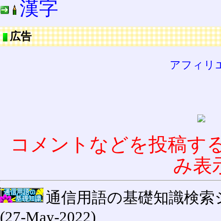
漢字
広告
アフィリ
コメントなどを投稿す
み表
通信用語の基礎知識検索システム W
(27-May-2022)