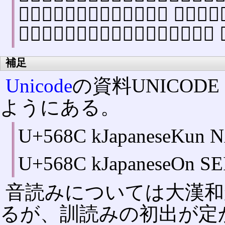
又〔集韻〕前西切音󠄁齊鳥哀聲 又居諧切
鳴以嚌嚌游子悲其故鄕兮心愴悢以傷懷 又
補足
Unicode
の資料UNICODE
ようにある。
U+568C kJapaneseKun
U+568C kJapaneseOn SE
音読みについては大漢和
るが、訓読みの初出が定