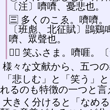
〔注〕嚌嚌、憂悲也。
🈪 多くのこゑ。嚌嚌
〔班彪、北征賦〕鵾鷄
嚌、眾聲也。
四⃞ 笑ふさま。嚌啀。
様々な文献から、五つの
「悲しむ」と「笑う」と
れるのも特徴の一つと言
大きく分けると「なめる