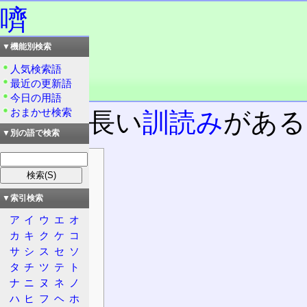
嚌
▼機能別検索
読み：セイ
読み：ザイ
人気検索語
読み：なめる
最近の更新語
品詞：慣用単漢字
今日の用語
おまかせ検索
時に、長い
訓読み
がある
▼別の語で検索
目次
情報
漢字
▼索引検索
意義
ア
イ
ウ
エ
オ
カ
キ
ク
ケ
コ
概要
サ
シ
ス
セ
ソ
大漢和辞典
タ
チ
ツ
テ
ト
康熙字典
ナ
ニ
ヌ
ネ
ノ
補足
ハ
ヒ
フ
ヘ
ホ