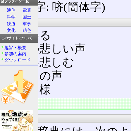
全プラグイン一覧
異体字: 哜(簡体字)
通信
電算
科学
国土
意義
鉄道
軍事
文化
萌色
嘗める
このサイトについて
鳥の悲しい声
趣旨・概要
参加の案内
憂い悲しむ
ダウンロード
多くの声
笑う様
概要
大漢和辞典