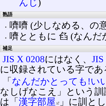
んじ
)
熟語
嚌嚌 (少しなめる、の意
嚌とともに 臽 (なん
補足
JIS X 0208
にはなく、
JIS
に収録されている字であ
「
なんだかとっても!い
なしげなこえ」という訓
は「
漢字部屋
」に訓と