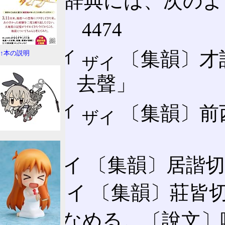
大漢和辞典には、次のよ
【嚌】 4474
セイ
🈩
〔集韻〕才詣
↑本の説明
ザイ
「霽、去聲」
セイ
🈔
〔集韻〕前
ザイ
聲」
🈪 カイ 〔集韻〕居諧
四⃞ サイ 〔集韻〕莊
🈩㊀ なめる。〔說文