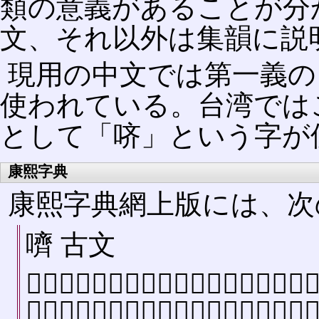
類の意義があることが分
文、それ以外は集韻に説
現用の中文では第一義の
使われている。台湾では
として「哜」という字が
康熙字典
康熙字典網上版には、次
嚌 古文
𠴧〔唐韻〕在詣切〔集韻〕〔韻會〕〔正
同祭嚌〔傳〕太保既拜而祭既祭受福嚌