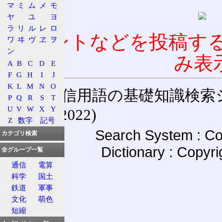
マ
ミ
ム
メ
モ
ヤ
ユ
ヨ
ラ
リ
ル
レ
ロ
コメントなどを投稿す
ワ
ヰ
ヴ
ヱ
ヲ
ン
み表
A
B
C
D
E
F
G
H
I
J
K
L
M
N
O
通信用語の基礎知識検索システム W
P
Q
R
S
T
U
V
W
X
Y
(27-May-2022)
Z
数字
記号
Search System : Co
カテゴリ検索
Dictionary : Copyr
全グループ一覧
通信
電算
科学
国土
鉄道
軍事
文化
萌色
短縮