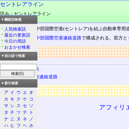
セントレアライン
読み：セントレアライン
品詞：固有名詞
▼機能別検索
知多半島道路と中部国際空港(セントレア)を結ぶ自動車専用
人気検索語
最近の更新語
知多横断道路
と
中部国際空港連絡道路
で構成される。双方と
今日の用語
おまかせ検索
リンク
▼別の語で検索
該当する道路
知多横断道路
中部国際空港連絡道路
▼索引検索
広告
ア
イ
ウ
エ
オ
カ
キ
ク
ケ
コ
サ
シ
ス
セ
ソ
アフィリ
タ
チ
ツ
テ
ト
ナ
ニ
ヌ
ネ
ノ
ハ
ヒ
フ
ヘ
ホ