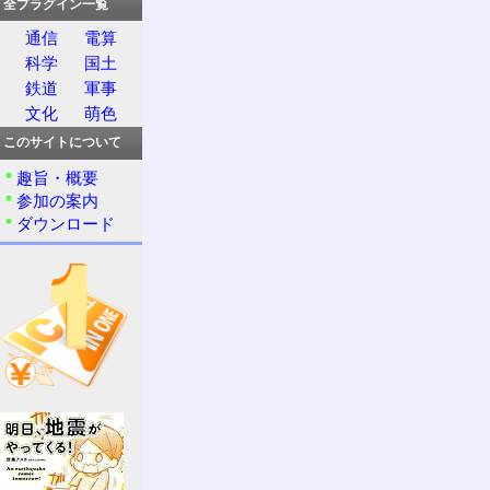
全プラグイン一覧
通信
電算
科学
国土
鉄道
軍事
文化
萌色
このサイトについて
趣旨・概要
参加の案内
ダウンロード